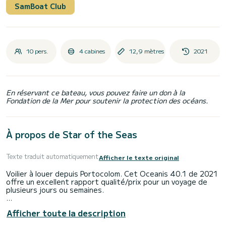
SamBoat Club
10 pers.
4 cabines
12,9 mètres
2021
En réservant ce bateau, vous pouvez faire un don à la
Fondation de la Mer pour soutenir la protection des océans.
À propos de Star of the Seas
Texte traduit automatiquement
Afficher le texte original
Voilier à louer depuis Portocolom. Cet Oceanis 40.1 de 2021
offre un excellent rapport qualité/prix pour un voyage de
plusieurs jours ou semaines.
Vous souhaitez une balade inoubliable sur ce voilier de 13
Afficher toute la description
mètres en longueur ? Vous pouvez embarquer jusqu'à 10
personnes et profiter des 4 cabines confortables.