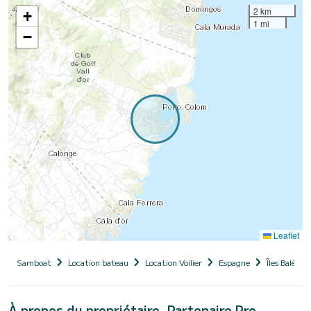
2 km
+
1 mi
−
Leaflet
Samboat
Location bateau
Location Voilier
Espagne
Îles Baléares
À propos du propriétaire, Partenaire Pro