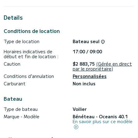
Pour votre confort, Star of the Seas dispose de 2 WC avec
douche
Details
Il est équipé des équipements suivants, entre autres : Pilote
automatique, Propulseur d'étrave, Haut-parleurs extérieurs,
Conditions de location
Douche de pont, Winch électrique, Plateforme de natation,
Connexion Bluetooth.
Type de location
Bateau seul
Les demandes de réservation et les demandes de prix sans
Horaires indicatives de
17:00 / 09:00
engagement sont traitées directement par SamBoat. Vous
début et fin de location :
Caution
$2 883,75
(Gérée en direct
par le propriétaire)
Conditions d'annulation
Personnalisées
Carburant
Non inclus
Bateau
Type de bateau
Voilier
Marque - Modèle
Bénéteau - Oceanis 40.1
En savoir plus sur ce modèle