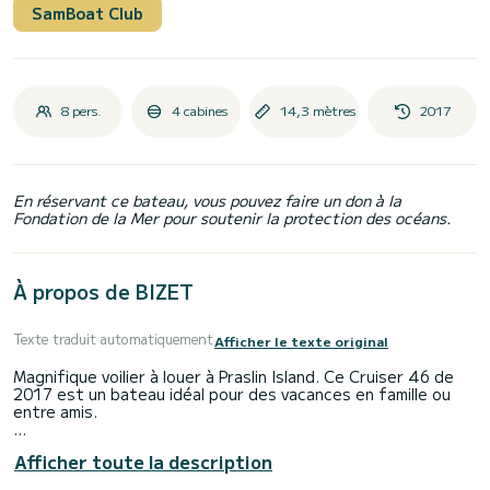
SamBoat Club
8 pers.
4 cabines
14,3 mètres
2017
En réservant ce bateau, vous pouvez faire un don à la
Fondation de la Mer pour soutenir la protection des océans.
À propos de BIZET
Texte traduit automatiquement
Afficher le texte original
Magnifique voilier à louer à Praslin Island. Ce Cruiser 46 de
2017 est un bateau idéal pour des vacances en famille ou
entre amis.
Le bateau dispose de 4 cabines au confort total et d'une
Afficher toute la description
capacité de 8 passagers. D'une longueur totale de 14
mètres et d'une puissance de 55 chevaux, il sera votre