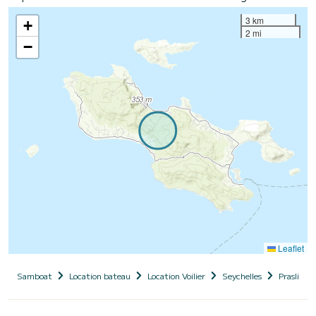
3 km
+
2 mi
−
Leaflet
Samboat
Location bateau
Location Voilier
Seychelles
Praslin Is