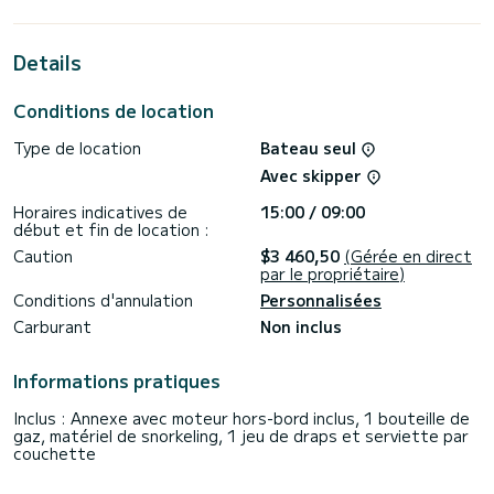
13 mètres. Vous pourrez accueillir jusqu'à 8 passagers en
croisière et profiter de ses 3 cabines au confort total.
Details
Pour votre confort, OFFENBACH dispose de 2 toilettes avec
douche
Conditions de location
Ce bateau est équipé d'une grand-voile lattée et d'un
génois sur enrouleur. Il dispose des équipements suivants :
Type de location
Bateau seul
Pilote automatique, Moteur hors-bord, Douche de pont.
Avec skipper
Nous vous invitons à demander un devis directement via la
plateforme, nous vous répondrons avec nos meilleures
Horaires indicatives de
15:00 / 09:00
début et fin de location :
Caution
$3 460,50
(Gérée en direct
par le propriétaire)
Conditions d'annulation
Personnalisées
Carburant
Non inclus
Informations pratiques
Inclus : Annexe avec moteur hors-bord inclus, 1 bouteille de
gaz, matériel de snorkeling, 1 jeu de draps et serviette par
couchette