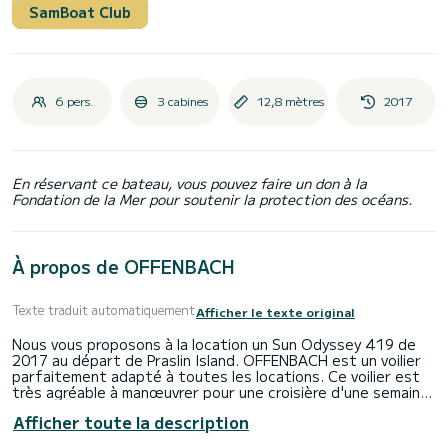
SamBoat Club
6 pers.
3 cabines
12,8 mètres
2017
En réservant ce bateau, vous pouvez faire un don à la
Fondation de la Mer pour soutenir la protection des océans.
À propos de OFFENBACH
Texte traduit automatiquement
Afficher le texte original
Nous vous proposons à la location un Sun Odyssey 419 de
2017 au départ de Praslin Island. OFFENBACH est un voilier
parfaitement adapté à toutes les locations. Ce voilier est
très agréable à manœuvrer pour une croisière d'une semaine
ou plus.
Afficher toute la description
Vous allez vivre une croisière exceptionnelle sur ce voilier de