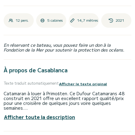
12 pers.
5 cabines
14,7 mètres
2021
En réservant ce bateau, vous pouvez faire un don à la
Fondation de la Mer pour soutenir la protection des océans.
À propos de Casablanca
Texte traduit automatiquement
Afficher le texte original
Catamaran à louer à Primošten. Ce Dufour Catamarans 48
construit en 2021 offre un excellent rapport qualité/prix
pour une croisière de quelques jours voire quelques
semaines.
Afficher toute la description
Le bateau dispose de 5 cabines au confort total et d'une
capacité de 12 passagers. Avec une longueur totale de 15
mètres et 120 chevaux, il sera votre meilleur allié pour
passer des vacances extraordinaires sur les eaux de