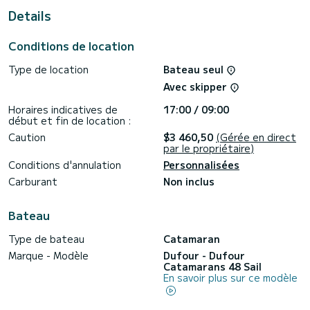
Primošten
Details
Ce Dufour Catamarans 48 est équipé de 6 salles d'eau avec
douche.
Conditions de location
Il dispose des équipements suivants : Connexion Bluetooth,
Type de location
Bateau seul
Moteur hors-bord, Pilote automatique, Réfrigérateur
extérieur, Wifi et internet, Lave-vaisselle, Winch électrique,
Avec skipper
TV.
Horaires indicatives de
17:00 / 09:00
Si vous avez des questions sur le bateau ou les conditions
début et fin de location :
de location, vous pouvez envoyer un message via la
plateforme Samboat. Un conseiller SamBoat répondra à vos
Caution
$3 460,50
(Gérée en direct
par le propriétaire)
Conditions d'annulation
Personnalisées
Carburant
Non inclus
Bateau
Type de bateau
Catamaran
Marque - Modèle
Dufour - Dufour
Catamarans 48 Sail
En savoir plus sur ce modèle