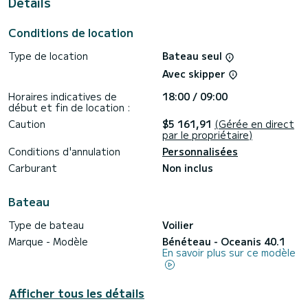
Details
Il possède notamment les équipements suivants : Pilote
automatique, Haut-parleurs extérieurs, Douche de pont,
Climatisation.
Conditions de location
Pour toute demande d'information ou réservation, cliquer
Type de location
Bateau seul
sur le bouton « obtenir un devis », un expert SamBoat vous
Avec skipper
Horaires indicatives de
18:00 / 09:00
début et fin de location :
Caution
$5 161,91
(Gérée en direct
par le propriétaire)
Conditions d'annulation
Personnalisées
Carburant
Non inclus
Bateau
Type de bateau
Voilier
Marque - Modèle
Bénéteau - Oceanis 40.1
En savoir plus sur ce modèle
Afficher tous les détails