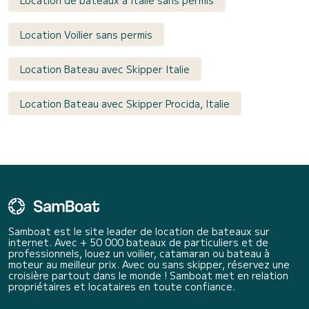
Location de bateaux à Italie sans permis
Location Voilier sans permis
Location Bateau avec Skipper Italie
Location Bateau avec Skipper Procida, Italie
Samboat est le site leader de location de bateaux sur
internet. Avec + 50 000 bateaux de particuliers et de
professionnels, louez un voilier, catamaran ou bateau à
moteur au meilleur prix. Avec ou sans skipper, réservez une
croisière partout dans le monde ! Samboat met en relation
propriétaires et locataires en toute confiance.