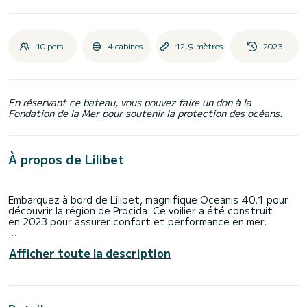
10 pers.
4 cabines
12,9 mètres
2023
En réservant ce bateau, vous pouvez faire un don à la
Fondation de la Mer pour soutenir la protection des océans.
À propos de Lilibet
Embarquez à bord de Lilibet, magnifique Oceanis 40.1 pour
découvrir la région de Procida. Ce voilier a été construit
en 2023 pour assurer confort et performance en mer.
Le voilier fait 13 mètres de longueur pour une puissance de
Afficher toute la description
45 chevaux. Les 4 cabines permettent d'accueillir 10
personnes en navigation croisière.
Pour votre confort, Lilibet possède 2 toilettes avec douche