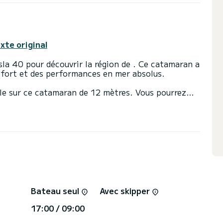
exte original
sla 40 pour découvrir la région de . Ce catamaran a
nfort et des performances en mer absolus.
elle sur ce catamaran de 12 mètres. Vous pourrez
e et profiter de ses 4 cabines au confort total.
vec douche.
ée et d'un génois sur enrouleur. Il dispose des
e, Moteur hors-bord, Haut-parleurs, Douche de
evis, vous serez accompagné par un expert
Bateau seul
Avec skipper
17:00 / 09:00