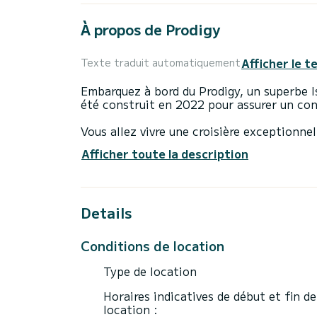
À propos de Prodigy
Afficher le t
Texte traduit automatiquement
Embarquez à bord du Prodigy, un superbe I
été construit en 2022 pour assurer un co
Vous allez vivre une croisière exceptionn
accueillir jusqu'à 12 passagers en croisièr
Afficher toute la description
Cet Isla 40 est équipé de 4 salles d'eau a
Ce bateau est équipé d'une grand-voile latt
Details
équipements suivants : Pilote automatiqu
pont, Dessalinisateur.
Conditions de location
N'hésitez pas à nous contacter pour un d
Type de location
Horaires indicatives de début et fin de
location :