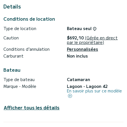
des vacances extraordinaires sur l'eau dans les environs
Details
de Rhodes (Ville)
Ce Lagoon 42 est pourvu de 4 toilettes avec douche.
Conditions de location
Il possède notamment les équipements suivants : Pilote
Type de location
Bateau seul
automatique, Moteur d'annexe, Douche de pont,
Dessalinisateur, Climatisation.
Caution
$692,10
(Gérée en direct
par le propriétaire)
Si vous avez des questions concernant le bateau ou les
conditions de location, vous pouvez envoyer un message via
Conditions d'annulation
Personnalisées
la plateforme Samboat. Un conseiller SamBoat se chargera
Carburant
Non inclus
Bateau
Type de bateau
Catamaran
Marque - Modèle
Lagoon - Lagoon 42
En savoir plus sur ce modèle
Afficher tous les détails