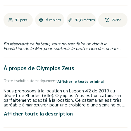
12 pers.
6 cabines
12,8 mètres
2019
En réservant ce bateau, vous pouvez faire un don à la
Fondation de la Mer pour soutenir la protection des océans.
À propos de Olympios Zeus
Texte traduit automatiquement
Afficher le texte original
Nous proposons à la location un Lagoon 42 de 2019 au
départ de Rhodes (Ville). Olympios Zeus est un catamaran
parfaitement adapté à la location. Ce catamaran est très
agréable à manœuvrer pour une croisière d'une semaine ou
plus.
Afficher toute la description
Le bateau dispose de 6 cabines tout confort et une
capacité d'embarcation de 12 personnes. Avec une longueur
totale de 13 mètres, il sera votre meilleur allié pour passer