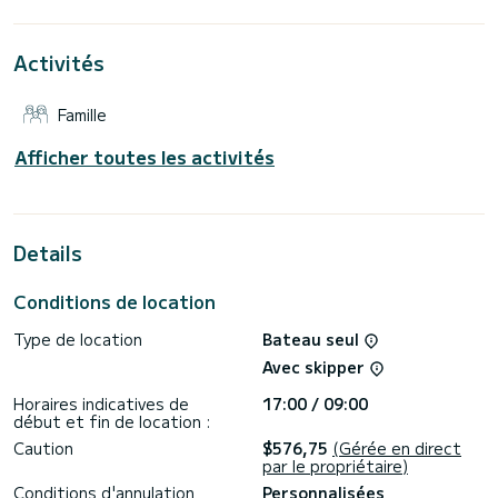
vacances exceptionnelles sur l'eau dans les environs de
Rhodes (Ville)
Activités
Pour votre confort, Ocyrhoe dispose de 2 toilettes avec
douche
Famille
Ce bateau est équipé d'une grand-voile lattée et d'un
génois sur enrouleur. Il dispose des équipements suivants :
Pilote automatique, Haut-parleurs, Prise USB, Douche de
Afficher toutes les activités
pont.
Nous vous invitons à demander un devis directement via la
plateforme, nous vous répondrons avec nos meilleures
Details
Conditions de location
Type de location
Bateau seul
Avec skipper
Horaires indicatives de
17:00 / 09:00
début et fin de location :
Caution
$576,75
(Gérée en direct
par le propriétaire)
Conditions d'annulation
Personnalisées