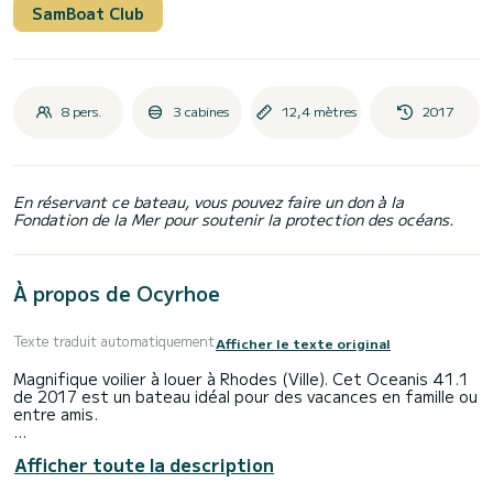
SamBoat Club
8 pers.
3 cabines
12,4 mètres
2017
En réservant ce bateau, vous pouvez faire un don à la
Fondation de la Mer pour soutenir la protection des océans.
À propos de Ocyrhoe
Texte traduit automatiquement
Afficher le texte original
Magnifique voilier à louer à Rhodes (Ville). Cet Oceanis 41.1
de 2017 est un bateau idéal pour des vacances en famille ou
entre amis.
Le bateau dispose de 3 cabine(s) entièrement équipée(s) et
Afficher toute la description
d'une capacité de 8 personnes. D'une longueur hors tout de
12 mètres, il sera votre meilleur allié pour passer des