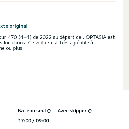
exte original
our 470 (4+1) de 2022 au départ de . OPTASIA est
 locations. Ce voilier est très agréable à
ne ou plus.
nt équipées et d'une capacité de 11 personnes.
sera votre meilleur allié pour passer des vacances
 de
 toilettes avec douche
ote automatique, Panneau solaire, BBQ.
rectement via la plateforme, nous reviendrons vers
Bateau seul
Avec skipper
17:00 / 09:00