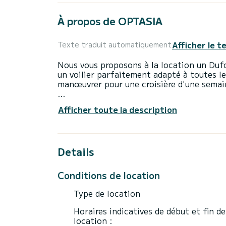
À propos de OPTASIA
Afficher le t
Texte traduit automatiquement
Nous vous proposons à la location un Duf
un voilier parfaitement adapté à toutes les
manœuvrer pour une croisière d'une semai
Le bateau dispose de 5 cabines entièreme
Afficher toute la description
D'une longueur hors tout de 15 mètres, il 
exceptionnelles sur l'eau dans les environs
Pour votre confort, OPTASIA dispose de 5
Details
Il dispose des équipements suivants : Pil
Conditions de location
Nous vous invitons à demander un devis di
Type de location
Horaires indicatives de début et fin de
location :