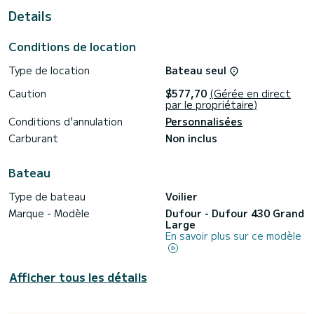
de Rhodes (Ville)
Details
Ce Dufour 430 Grand Large est pourvu de 2 toilettes avec
douche.
Conditions de location
Il possède notamment les équipements suivants : Pilote
Type de location
Bateau seul
automatique, Moteur d'annexe, Propulseur d'étrave, Douche
de pont, Barbecue, Plateforme de bain .
Caution
$577,70
(Gérée en direct
par le propriétaire)
Si vous avez des questions concernant le bateau ou les
conditions de location, vous pouvez envoyer un message via
Conditions d'annulation
Personnalisées
la plateforme Samboat. Un conseiller SamBoat se chargera
Carburant
Non inclus
Bateau
Type de bateau
Voilier
Marque - Modèle
Dufour - Dufour 430 Grand
Large
En savoir plus sur ce modèle
Afficher tous les détails