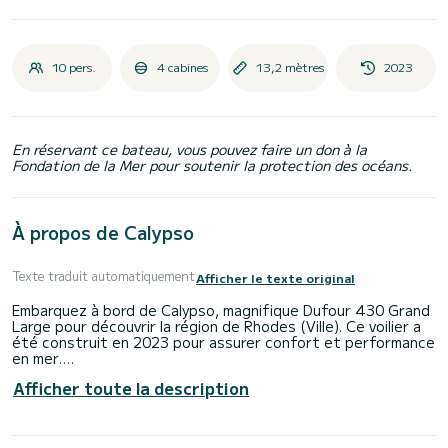
10 pers.
4 cabines
13,2 mètres
2023
En réservant ce bateau, vous pouvez faire un don à la
Fondation de la Mer pour soutenir la protection des océans.
À propos de Calypso
Texte traduit automatiquement
Afficher le texte original
Embarquez à bord de Calypso, magnifique Dufour 430 Grand
Large pour découvrir la région de Rhodes (Ville). Ce voilier a
été construit en 2023 pour assurer confort et performance
en mer.
Afficher toute la description
Le bateau dispose de 4 cabines tout confort et une
capacité d'embarcation de 10 personnes. Avec une longueur
totale de 13 mètres, il sera votre meilleur allié pour passer
des vacances extraordinaires sur l'eau dans les environs