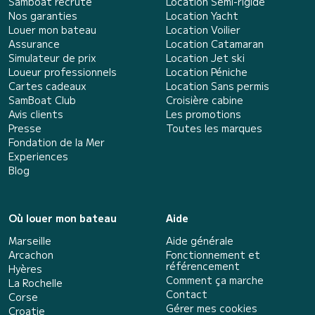
Samboat recrute
Location Semi-rigide
Nos garanties
Location Yacht
Louer mon bateau
Location Voilier
Assurance
Location Catamaran
Simulateur de prix
Location Jet ski
Loueur professionnels
Location Péniche
Cartes cadeaux
Location Sans permis
SamBoat Club
Croisière cabine
Avis clients
Les promotions
Presse
Toutes les marques
Fondation de la Mer
Experiences
Blog
Où louer mon bateau
Aide
Marseille
Aide générale
Arcachon
Fonctionnement et
référencement
Hyères
Comment ça marche
La Rochelle
Contact
Corse
Gérer mes cookies
Croatie