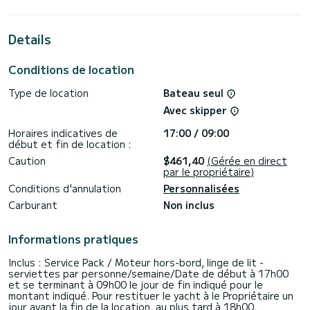
des vacances extraordinaires sur l'eau dans les environs
de Rhodes (Ville)
Details
Pour votre confort, Nefeli possède 1 toilette avec douche
Ce bateau est équipé d'une Grand voile lattée et d'un
Conditions de location
Génois sur enrouleur. Il possède notamment les
équipements suivants : Pilote automatique, Moteur
Type de location
Bateau seul
d'annexe, Haut-parleurs extérieurs, Prise USB, Douche de
pont, Panneau solaire, Connexion bluetooth.
Avec skipper
Si vous avez des questions concernant le bateau ou les
Horaires indicatives de
17:00 / 09:00
conditions de location, vous pouvez envoyer un message via
début et fin de location :
la plateforme Samboat. Un conseiller SamBoat se chargera
Caution
$461,40
(Gérée en direct
par le propriétaire)
Conditions d'annulation
Personnalisées
Carburant
Non inclus
Informations pratiques
Inclus : Service Pack / Moteur hors-bord, linge de lit -
serviettes par personne/semaine/Date de début à 17h00
et se terminant à 09h00 le jour de fin indiqué pour le
montant indiqué. Pour restituer le yacht à le Propriétaire un
jour avant la fin de la location, au plus tard à 18h00.