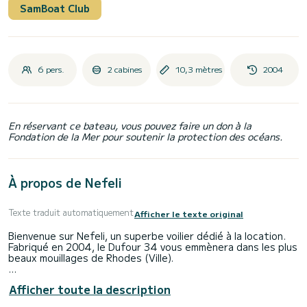
SamBoat Club
6 pers.
2 cabines
10,3 mètres
2004
En réservant ce bateau, vous pouvez faire un don à la
Fondation de la Mer pour soutenir la protection des océans.
À propos de Nefeli
Texte traduit automatiquement
Afficher le texte original
Bienvenue sur Nefeli, un superbe voilier dédié à la location.
Fabriqué en 2004, le Dufour 34 vous emmènera dans les plus
beaux mouillages de Rhodes (Ville).
Le bateau dispose de 2 cabines tout confort et une
Afficher toute la description
capacité d'embarcation de 6 personnes. Avec une longueur
totale de 10 mètres, il sera votre meilleur allié pour passer