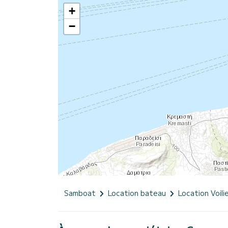
+
−
Samboat
Location bateau
Location Voili