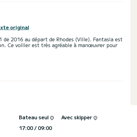
exte original
1 de 2016 au départ de Rhodes (Ville). Fantasia est
on. Ce voilier est très agréable à manœuvrer pour
n sur ce voilier de 16 mètres. Vous pourrez
ion et profiter de ses 5 cabines tout confort.
ilettes avec douche
 enrouleur et d'un Génois sur enrouleur. Il possède
ote automatique, Moteur d'annexe, Propulseur
 de pont, Panneau solaire, Climatisation.
Bateau seul
Avec skipper
17:00 / 09:00