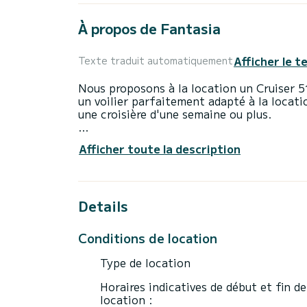
À propos de Fantasia
Afficher le t
Texte traduit automatiquement
Nous proposons à la location un Cruiser 5
un voilier parfaitement adapté à la locati
une croisière d'une semaine ou plus.
Vous allez passer une croisière d'exceptio
Afficher toute la description
accueillir jusqu'à 12 personnes en navigat
Pour votre confort, Fantasia possède 3 to
Details
Ce bateau est équipé d'une Grand voile sur
notamment les équipements suivants : Pil
d'étrave, Haut-parleurs extérieurs, Douche
Conditions de location
Type de location
Horaires indicatives de début et fin de
location :