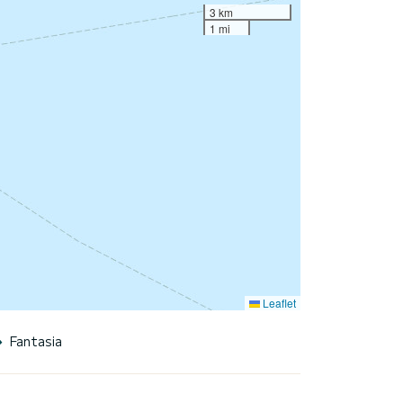
3 km
1 mi
Leaflet
Fantasia