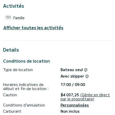
Activités
Pour votre confort, Krug possède 3 toilettes avec douche
Vous pouvez nous envoyer votre demande de réservation
Famille
Afficher toutes les activités
Details
Conditions de location
Type de location
Bateau seul
Avec skipper
Horaires indicatives de
17:00 / 09:00
début et fin de location :
Caution
$4 037,25
(Gérée en direct
par le propriétaire)
Conditions d'annulation
Personnalisées
Carburant
Non inclus