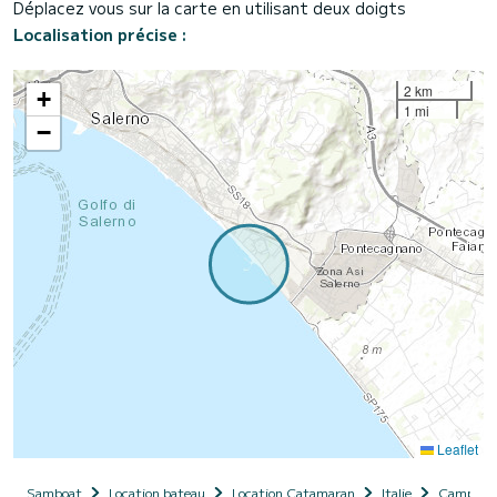
Déplacez vous sur la carte en utilisant deux doigts
Localisation précise :
2 km
+
1 mi
−
Leaflet
Samboat
Location bateau
Location Catamaran
Italie
Campani