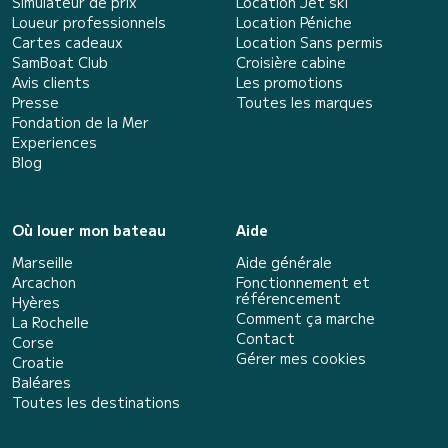
Simulateur de prix
Location Jet ski
Loueur professionnels
Location Péniche
Cartes cadeaux
Location Sans permis
SamBoat Club
Croisière cabine
Avis clients
Les promotions
Presse
Toutes les marques
Fondation de la Mer
Experiences
Blog
Où louer mon bateau
Aide
Marseille
Aide générale
Arcachon
Fonctionnement et
référencement
Hyères
Comment ça marche
La Rochelle
Contact
Corse
Gérer mes cookies
Croatie
Baléares
Toutes les destinations