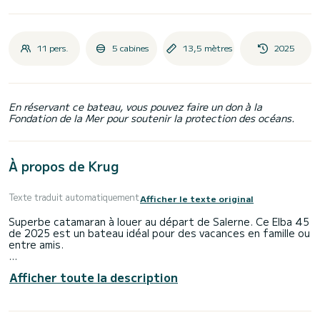
11 pers.
5 cabines
13,5 mètres
2025
En réservant ce bateau, vous pouvez faire un don à la
Fondation de la Mer pour soutenir la protection des océans.
À propos de Krug
Texte traduit automatiquement
Afficher le texte original
Superbe catamaran à louer au départ de Salerne. Ce Elba 45
de 2025 est un bateau idéal pour des vacances en famille ou
entre amis.
Le bateau dispose de 5 cabines tout confort et une
Afficher toute la description
capacité d'embarcation de 11 personnes. Avec une longueur
totale de 14 mètres, il sera votre meilleur allié pour passer
des vacances extraordinaires sur l'eau dans les environs
de Salerne