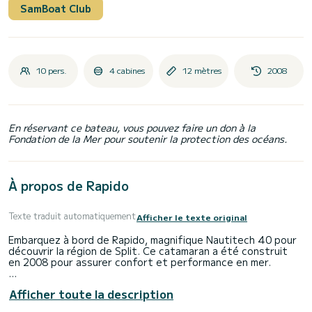
SamBoat Club
10 pers.
4 cabines
12 mètres
2008
En réservant ce bateau, vous pouvez faire un don à la
Fondation de la Mer pour soutenir la protection des océans.
À propos de Rapido
Texte traduit automatiquement
Afficher le texte original
Embarquez à bord de Rapido, magnifique Nautitech 40 pour
découvrir la région de Split. Ce catamaran a été construit
en 2008 pour assurer confort et performance en mer.
Le catamaran fait 12 mètres de longueur pour une puissance
Afficher toute la description
de 58 chevaux. Les 4 cabines permettent d'accueillir 10
personnes en navigation croisière.