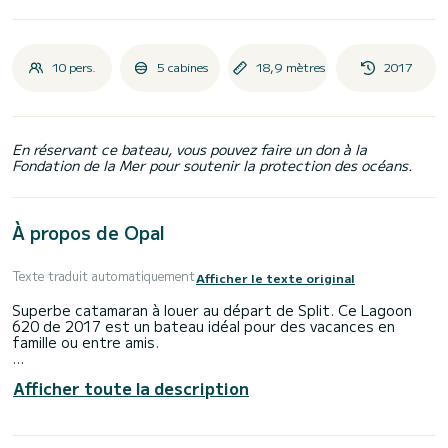
10 pers.
5 cabines
18,9 mètres
2017
En réservant ce bateau, vous pouvez faire un don à la
Fondation de la Mer pour soutenir la protection des océans.
À propos de Opal
Texte traduit automatiquement
Afficher le texte original
Superbe catamaran à louer au départ de Split. Ce Lagoon
620 de 2017 est un bateau idéal pour des vacances en
famille ou entre amis.
Le bateau dispose de 5 cabines tout confort et une
Afficher toute la description
capacité d'embarcation de 10 personnes. Avec une longueur
totale de 19 mètres et une puissance de 300 chevaux, il
sera votre meilleur allié pour passer des vacances
extraordinaires sur l'eau dans les environs de Split