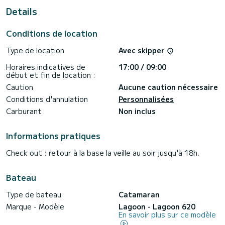
Details
Ce Lagoon 620 est pourvu de 5 toilettes avec douche.
Ce bateau est équipé d'une Grand voile lattée et d'un
Conditions de location
Génois sur enrouleur. Il possède notamment les
équipements suivants : Plateforme de bain , Haut-parleurs
Type de location
Avec skipper
extérieurs, Dessalinisateur, Propulseur d'étrave,
Réfrigérateur extérieur, Wifi et internet, Prise USB,
Horaires indicatives de
17:00 / 09:00
Connexion bluetooth.
début et fin de location :
Pour toute demande d'information ou réservation, cliquer
Caution
Aucune caution nécessaire
sur le bouton « obtenir un devis », un expert SamBoat vous
Conditions d'annulation
Personnalisées
Carburant
Non inclus
Informations pratiques
Check out : retour à la base la veille au soir jusqu'à 18h.
Bateau
Type de bateau
Catamaran
Marque - Modèle
Lagoon - Lagoon 620
En savoir plus sur ce modèle