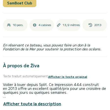
SamBoat Club
10 pers.
4 cabines
13,9 mètres
2013
En réservant ce bateau, vous pouvez faire un don à la
Fondation de la Mer pour soutenir la protection des océans.
À propos de Živa
Texte traduit automatiquement
Afficher le texte original
Voilier à louer depuis Split. Ce Impression 444 construit
en 2013 offre un excellent qualité/prix pour une croisière de
quelques jours ou quelques semaines.
Vous allez passer une croisière d'exception sur ce voilier
Afficher toute la description
de 14 mètres. Vous pourrez accueillir jusqu'à 10 personnes
en navigation et profiter de ses 4 cabines tout confort.