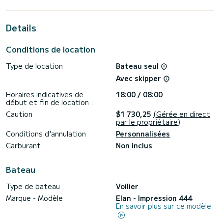
Ce Impression 444 est pourvu de 2 toilettes avec douche.
Details
Ce bateau est équipé d'une Grand voile sur enrouleur et
d'un Génois sur enrouleur. Il possède notamment les
équipements suivants : Pilote automatique, Propulseur
Conditions de location
d'étrave, Haut-parleurs extérieurs, Douche de pont,
Plateforme de bain .
Type de location
Bateau seul
Pour toute demande d'information ou réservation, cliquer
Avec skipper
sur le bouton « obtenir un devis », un expert SamBoat vous
Horaires indicatives de
18:00 / 08:00
début et fin de location :
Caution
$1 730,25
(Gérée en direct
par le propriétaire)
Conditions d'annulation
Personnalisées
Carburant
Non inclus
Bateau
Type de bateau
Voilier
Marque - Modèle
Elan - Impression 444
En savoir plus sur ce modèle