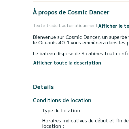
À propos de Cosmic Dancer
Afficher le t
Texte traduit automatiquement
Bienvenue sur Cosmic Dancer, un superbe v
le Oceanis 40.1 vous emmènera dans les pl
Le bateau dispose de 3 cabines tout conf
Avec une longueur totale de 13 mètres et u
Afficher toute la description
allié pour passer des vacances extraordinai
Pour votre confort, Cosmic Dancer possèd
Details
Ce bateau est équipé d'une Grand voile lat
notamment les équipements suivants : Pil
parleurs extérieurs, Prise USB, Douche de
Conditions de location
N'hésitez pas à nous contacter pour tout
Type de location
Horaires indicatives de début et fin de
location :