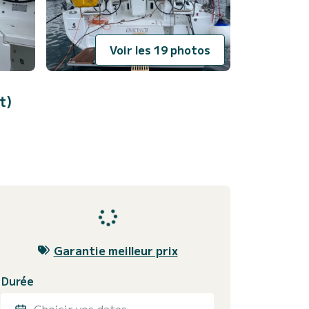
Voir les 19 photos
t)
Garantie meilleur prix
Durée
Choisir vos dates