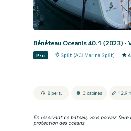
Bénéteau Oceanis 40.1 (2023)
• 
Split (ACI Marina Split)
4
Pro
8 pers.
3 cabines
12,9 
En réservant ce bateau, vous pouvez faire 
protection des océans.