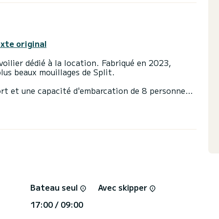
exte original
oilier dédié à la location. Fabriqué en 2023,
us beaux mouillages de Split.
ort et une capacité d'embarcation de 8 personnes.
ne puissance de 45 chevaux, il sera votre meilleur
res sur l'eau dans les environs de Split
e 2 toilettes avec douche
tée et d'un Génois sur enrouleur. Il possède
ote automatique, Propulseur d'étrave, Haut-
 pont, Winch électrique, Plateforme de bain .
e demande devis, vous serez accompagné par un
Bateau seul
Avec skipper
17:00 / 09:00