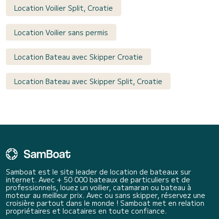
Location Voilier Split, Croatie
Location Voilier sans permis
Location Bateau avec Skipper Croatie
Location Bateau avec Skipper Split, Croatie
Samboat est le site leader de location de bateaux sur
internet. Avec + 50 000 bateaux de particuliers et de
professionnels, louez un voilier, catamaran ou bateau à
moteur au meilleur prix. Avec ou sans skipper, réservez une
croisière partout dans le monde ! Samboat met en relation
propriétaires et locataires en toute confiance.