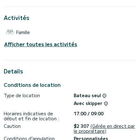
Pour votre confort, Dommie possède 3 toilettes avec
douche
Activités
Ce bateau est équipé d'une Grand voile lattée et d'un
Génois sur enrouleur. Il possède notamment les
Famille
équipements suivants : Pilote automatique, Propulseur
d'étrave, Haut-parleurs extérieurs, Prise USB, Douche de
pont, Plateforme de bain .
Afficher toutes les activités
Si vous avez des questions concernant le bateau ou les
conditions de location, vous pouvez envoyer un message via
la plateforme Samboat. Un conseiller SamBoat se chargera
Details
Conditions de location
Type de location
Bateau seul
Avec skipper
Horaires indicatives de
17:00 / 09:00
début et fin de location :
Caution
$2 307
(Gérée en direct par
le propriétaire)
Conditions d'annulation
Personnalisées