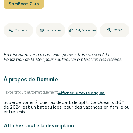
SamBoat Club
12 pers.
5 cabines
14,6 mètres
2024
En réservant ce bateau, vous pouvez faire un don à la
Fondation de la Mer pour soutenir la protection des océans.
À propos de Dommie
Texte traduit automatiquement
Afficher le texte original
Superbe voilier à louer au départ de Split. Ce Oceanis 46.1
de 2024 est un bateau idéal pour des vacances en famille ou
entre amis.
Vous allez passer une croisière d'exception sur ce voilier
Afficher toute la description
de 15 mètres. Vous pourrez accueillir jusqu'à 12 personnes
en navigation et profiter de ses 5 cabines tout confort.