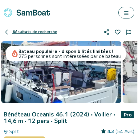
Résultats de recherche
Bateau populaire - disponibilités limitées !
275 personnes sont intéressées par ce bateau
Bénéteau Oceanis 46.1 (2024)
• Voilier •
Pro
14,6 m • 12 pers •
Split
Split
4.3
(54 Avis)