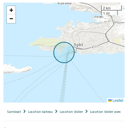
2 km
+
1 mi
−
Leaflet
Samboat
Location bateau
Location Voilier
Location Voilier avec ski