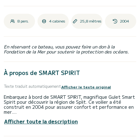
8 pers.
4 cabines
25,8 mètres
2004
En réservant ce bateau, vous pouvez faire un don à la
Fondation de la Mer pour soutenir la protection des océans.
À propos de SMART SPIRIT
Texte traduit automatiquement
Afficher le texte original
Embarquez à bord de SMART SPIRIT, magnifique Gulet Smart
Spirit pour découvrir la région de Split. Ce voilier a été
construit en 2004 pour assurer confort et performance en
mer.
Afficher toute la description
Le bateau dispose de 4 cabines tout confort et une
capacité d'embarcation de 8 personnes. Avec une longueur
totale de 26 mètres, il sera votre meilleur allié pour passer
des vacances extraordinaires sur l'eau dans les environs