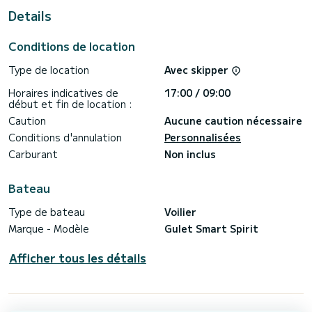
de Split
Details
Ce Gulet Smart Spirit est pourvu de 4 toilettes avec
douche.
Conditions de location
Il possède notamment les équipements suivants : TV, Wifi
Type de location
Avec skipper
et internet, Climatisation.
Horaires indicatives de
17:00 / 09:00
Les demandes de réservation et devis sont gérées
début et fin de location :
directement par SamBoat. Vous obtiendrez les meilleurs prix
Caution
Aucune caution nécessaire
Conditions d'annulation
Personnalisées
Carburant
Non inclus
Bateau
Type de bateau
Voilier
Marque - Modèle
Gulet Smart Spirit
Afficher tous les détails