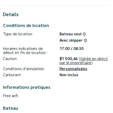
vacances exceptionnelles sur l'eau dans les environs de ACI
Marina Split
Details
Pour votre confort, BELA dispose d'1 cabinet de toilette
avec douche
Conditions de location
Ce bateau est équipé d'une grand-voile lattée et d'un
génois sur enrouleur. Il dispose des équipements suivants :
Type de location
Bateau seul
Pilote automatique, Haut-parleurs, Douche de pont.
Avec skipper
Pour toute demande d'informations ou réservation, cliquez
sur le bouton « Demander un devis », un expert SamBoat
Horaires indicatives de
17:00 / 08:30
début et fin de location :
Caution
$1 500,46
(Gérée en direct
par le propriétaire)
Conditions d'annulation
Personnalisées
Carburant
Non inclus
Informations pratiques
Free wifi
Bateau