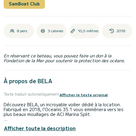
SamBoat Club
8 pers.
3 cabines
10,5 mètres
2018
En réservant ce bateau, vous pouvez faire un don à la
Fondation de la Mer pour soutenir la protection des océans.
À propos de BELA
Texte traduit automatiquement
Afficher le texte original
Découvrez BELA, un incroyable voilier dédié à la location.
Fabriqué en 2018, l'Oceanis 35.1 vous emmènera vers les
plus beaux mouillages de ACI Marina Split.
Le bateau dispose de 3 cabine(s) entièrement équipée(s) et
Afficher toute la description
d'une capacité de 8 personnes. D'une longueur hors tout de
11 mètres, il sera votre meilleur allié pour passer des