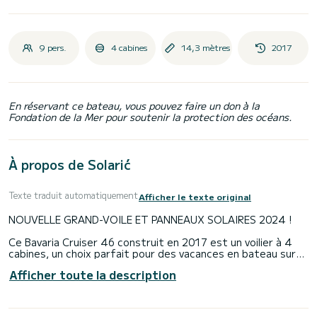
9 pers.
4 cabines
14,3 mètres
2017
En réservant ce bateau, vous pouvez faire un don à la
Fondation de la Mer pour soutenir la protection des océans.
À propos de Solarić
Texte traduit automatiquement
Afficher le texte original
NOUVELLE GRAND-VOILE ET PANNEAUX SOLAIRES 2024 !
Ce Bavaria Cruiser 46 construit en 2017 est un voilier à 4
cabines, un choix parfait pour des vacances en bateau sur
les îles croates en famille ou entre amis. Il peut accueillir
Afficher toute la description
confortablement jusqu'à 9 personnes. Il dispose d'une
cuisine entièrement équipée reliée au salon confortable et
de trois toilettes avec douche.