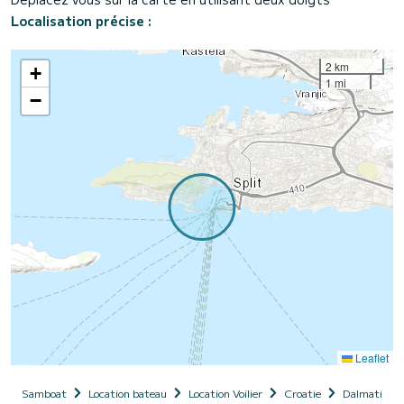
Localisation précise :
2 km
+
1 mi
−
Leaflet
Samboat
Location bateau
Location Voilier
Croatie
Dalmatie