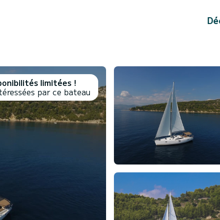
Dé
onibilités limitées !
téressées par ce bateau