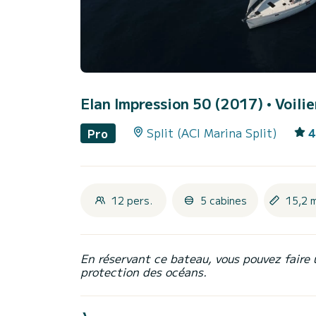
Elan Impression 50 (2017)
• Voili
Split (ACI Marina Split)
4
Pro
12 pers.
5 cabines
15,2 
En réservant ce bateau, vous pouvez faire 
protection des océans.