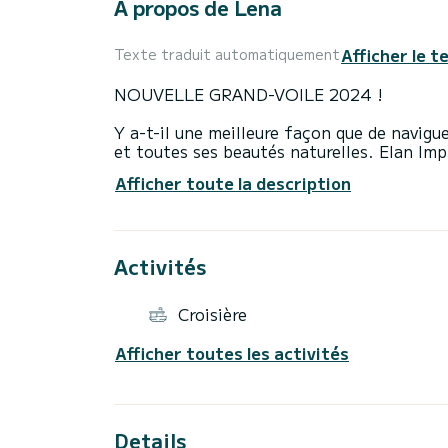
À propos de Lena
Afficher le t
Texte traduit automatiquement
NOUVELLE GRAND-VOILE 2024 !
Y a-t-il une meilleure façon que de navigu
et toutes ses beautés naturelles. Elan Imp
situé dans la marina ACI de Split. Il peut 
Afficher toute la description
vous pouvez trouver 2 couchettes suppléme
bateau dispose d'une toilette manuelle et 
équipée a tout ce dont vous avez besoin, c
four.
Activités
Le voilier dispose de tout l'équipement de
en toute sécurité. Un GPS moderne est co
Croisière
la destination souhaitée sans aucun probl
Nous vous recommandons de passer la plupa
Afficher toutes les activités
diverses activités estivales, comme prendre
Details