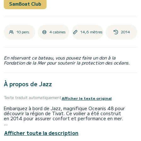
SamBoat Club
10 pers.
4 cabines
14,6 mètres
2014
En réservant ce bateau, vous pouvez faire un don à la
Fondation de la Mer pour soutenir la protection des océans.
À propos de Jazz
Texte traduit automatiquement
Afficher le texte original
Embarquez à bord de Jazz, magnifique Oceanis 48 pour
découvrir la région de Tivat. Ce voilier a été construit
en 2014 pour assurer confort et performance en mer.
Vous allez passer une croisière d'exception sur ce voilier
Afficher toute la description
de 15 mètres. Vous pourrez accueillir jusqu'à 10 personnes
en navigation et profiter de ses 4 cabines tout confort.