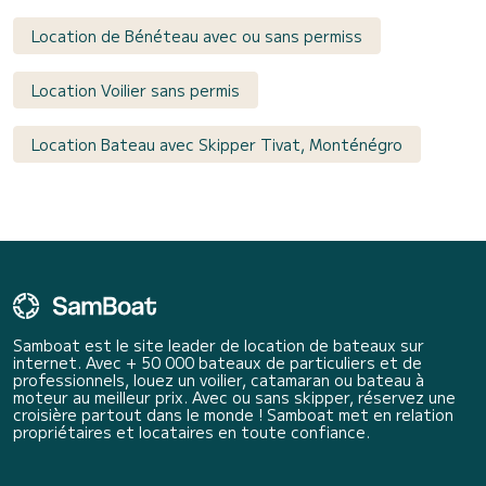
Location de Bénéteau avec ou sans permiss
Location Voilier sans permis
Location Bateau avec Skipper Tivat, Monténégro
Samboat est le site leader de location de bateaux sur
internet. Avec + 50 000 bateaux de particuliers et de
professionnels, louez un voilier, catamaran ou bateau à
moteur au meilleur prix. Avec ou sans skipper, réservez une
croisière partout dans le monde ! Samboat met en relation
propriétaires et locataires en toute confiance.