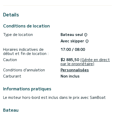
Ce Oceanis 48 est pourvu de 4 toilettes avec douche.
Details
Ce bateau est équipé d'une Grand voile sur enrouleur et
d'un Génois sur enrouleur. Il possède notamment les
équipements suivants : Pilote automatique, Propulseur
Conditions de location
d'étrave, Prise USB, Connexion bluetooth, Réfrigérateur
extérieur, TV, Plateforme de bain , Douche de pont.
Type de location
Bateau seul
N'hésitez pas à nous contacter pour toute demande devis,
Avec skipper
vous serez accompagné par un expert SamBoat dans votre
Horaires indicatives de
17:00 / 08:00
début et fin de location :
Caution
$2 885,50
(Gérée en direct
par le propriétaire)
Conditions d'annulation
Personnalisées
Carburant
Non inclus
Informations pratiques
Le moteur hors-bord est inclus dans le prix avec SamBoat
Bateau