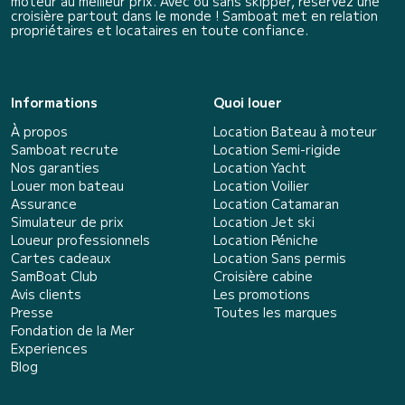
moteur au meilleur prix. Avec ou sans skipper, réservez une
croisière partout dans le monde ! Samboat met en relation
propriétaires et locataires en toute confiance.
Informations
Quoi louer
À propos
Location Bateau à moteur
Samboat recrute
Location Semi-rigide
Nos garanties
Location Yacht
Louer mon bateau
Location Voilier
Assurance
Location Catamaran
Simulateur de prix
Location Jet ski
Loueur professionnels
Location Péniche
Cartes cadeaux
Location Sans permis
SamBoat Club
Croisière cabine
Avis clients
Les promotions
Presse
Toutes les marques
Fondation de la Mer
Experiences
Blog