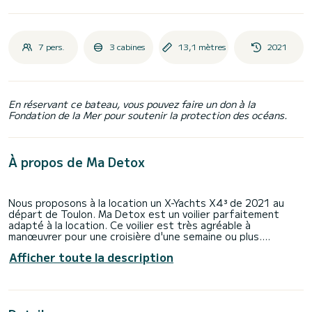
7 pers.
3 cabines
13,1 mètres
2021
En réservant ce bateau, vous pouvez faire un don à la
Fondation de la Mer pour soutenir la protection des océans.
À propos de Ma Detox
Nous proposons à la location un X-Yachts X4³ de 2021 au
départ de Toulon. Ma Detox est un voilier parfaitement
adapté à la location. Ce voilier est très agréable à
manœuvrer pour une croisière d'une semaine ou plus.
Afficher toute la description
Le bateau dispose de 3 cabines tout confort et une
capacité d'embarcation de 7 personnes. Avec une longueur
totale de 13 mètres et une puissance de 57 chevaux, il sera
votre meilleur allié pour passer des vacances extraordinaires
sur l'eau dans les environs de Toulon