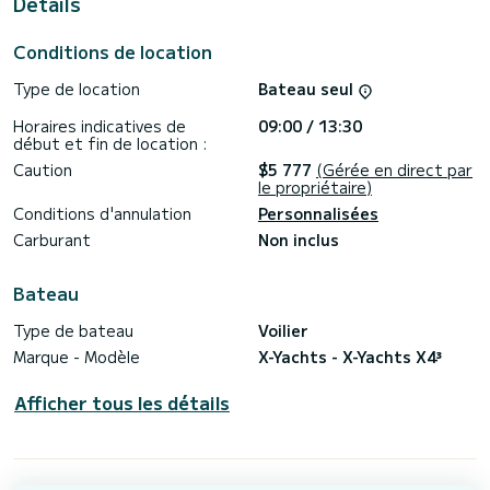
Details
Pour votre confort, Ma Detox possède 2 toilettes avec
douche
Conditions de location
Il possède notamment les équipements suivants : Pilote
Type de location
Bateau seul
automatique, Propulseur d'étrave, TV, Dessalinisateur, Winch
électrique.
Horaires indicatives de
09:00 / 13:30
début et fin de location :
Nous vous invitions à faire une demande de devis
directement via la plateforme, nous reviendrons vers vous
Caution
$5 777
(Gérée en direct par
le propriétaire)
Conditions d'annulation
Personnalisées
Carburant
Non inclus
Bateau
Type de bateau
Voilier
Marque - Modèle
X-Yachts - X-Yachts X4³
Afficher tous les détails