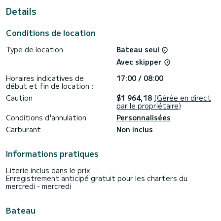
Details
Ce bateau est équipé avec une Grand-voile roulante et un
Gênes roulant. Il est équipé entre autres des équipements
suivants : Pilote automatique, Propulseur d'étrave, Haut-
Conditions de location
parleurs extérieurs, Prise USB, Douche de pont, Plateforme
de bain.
Type de location
Bateau seul
Vous avez des questions sur le bateau ou sur les conditions
Avec skipper
de location ? Envoyez-nous simplement un message sur
SamBoat, notre équipe répondra à toutes vos questions et
Horaires indicatives de
17:00 / 08:00
début et fin de location :
Caution
$1 964,18
(Gérée en direct
par le propriétaire)
Conditions d'annulation
Personnalisées
Carburant
Non inclus
Informations pratiques
Literie inclus dans le prix
Enregistrement anticipé gratuit pour les charters du
mercredi - mercredi
Bateau