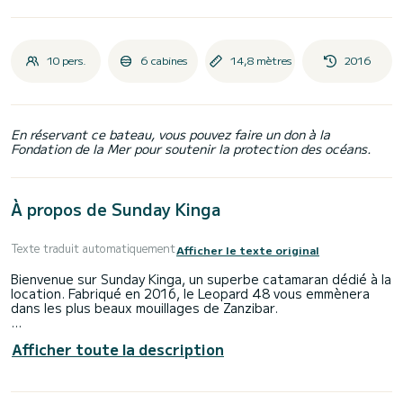
10 pers.
6 cabines
14,8 mètres
2016
En réservant ce bateau, vous pouvez faire un don à la
Fondation de la Mer pour soutenir la protection des océans.
À propos de Sunday Kinga
Texte traduit automatiquement
Afficher le texte original
Bienvenue sur Sunday Kinga, un superbe catamaran dédié à la
location. Fabriqué en 2016, le Leopard 48 vous emmènera
dans les plus beaux mouillages de Zanzibar.
Le bateau dispose de 4 cabines tout confort et une
Afficher toute la description
capacité d'embarcation de 10 personnes. Avec une longueur
totale de 15 mètres, il sera votre meilleur allié pour passer
des vacances extraordinaires sur l'eau dans les environs
de Zanzibar