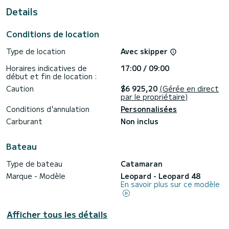
Details
Ce Leopard 48 est pourvu de 4 toilettes avec douche.
Ce bateau est équipé d'une Grand voile lattée et d'un
Conditions de location
Génois sur enrouleur. Il possède notamment les
équipements suivants : Pilote automatique.
Type de location
Avec skipper
Si vous avez des questions concernant le bateau ou les
Horaires indicatives de
17:00 / 09:00
conditions de location, vous pouvez envoyer un message via
début et fin de location :
la plateforme Samboat. Un conseiller SamBoat se chargera
Caution
$6 925,20
(Gérée en direct
par le propriétaire)
Conditions d'annulation
Personnalisées
Carburant
Non inclus
Bateau
Type de bateau
Catamaran
Marque - Modèle
Leopard - Leopard 48
En savoir plus sur ce modèle
Afficher tous les détails