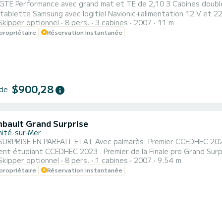
TE Performance avec grand mat et TE de 2,10 3 Cabines doubles Génois neuf 
ablette Samsung avec logitiel Navionic+alimentation 12 V et 220V Avec AI
Skipper optionnel
8 pers.
3 cabines
2007
11 m
personnes avec balise de détresse EPIRD Tarif spécifique pour les régates en 2026/2027 Avec petit moteur
propriétaire
Réservation instantanée
2,
$900,28
 de
bault Grand Surprise
nité-sur-Mer
ARFAIT ETAT Avec palmarès: Premier CCEDHEC 2026 Premier équipage 100 % étudiant Premier grand surprise
EC 2023 . Premier de la Finale pro Grand Surprise de la CCEDHEC 2024 . Disponible pour toutes
Skipper optionnel
8 pers.
1 cabines
2007
9.54 m
es ou régates Tarif spécial sur les régates 2026. CC EDHEC 2027
propriétaire
Réservation instantanée
nnes en semi Hauturier) , Grand prix du Crouesty 2026 Tour du Finistère 2026/2027 Palmarès sur : ARMOR CUP