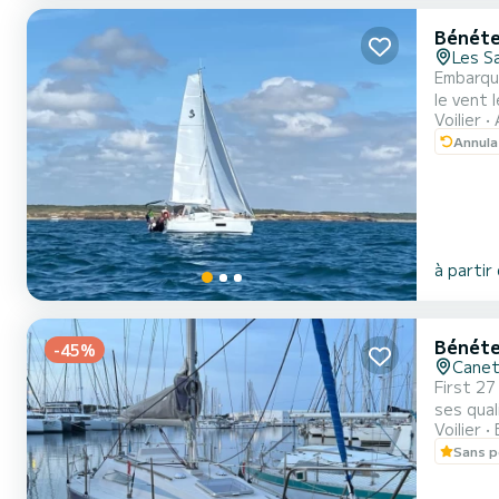
Bénéte
Les S
Embarquez
le vent 
Voilier
équipé d
Annula
à partir
Bénéte
-45%
Canet
First 27 – Voilier 
ses qualit
Voilier
conforta
Sans p