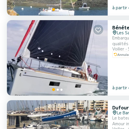
à partir
Bénéte
Les S
Embarqu
qualités
Voilier
Bretagne
Annula
en garan
à partir
Dufour
Le Ba
Le bateau
Amour inconditionnel en grec, Le b
Voilier