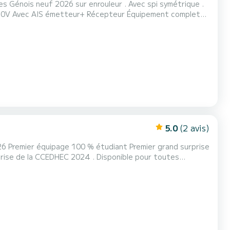
2026 sur enrouleur . Avec spi symétrique .
S émetteur+ Récepteur Équipement complet
5cv année 2025 Avec certificat FFV Osiris 2026. coefficient : 23 net Option skipper 300€ par jour Disponible pour l'ARMEN RA...
5.0
(2 avis)
 ,Spi Ouest France 2027 , Nuit de l'Armen 2027.( équipage