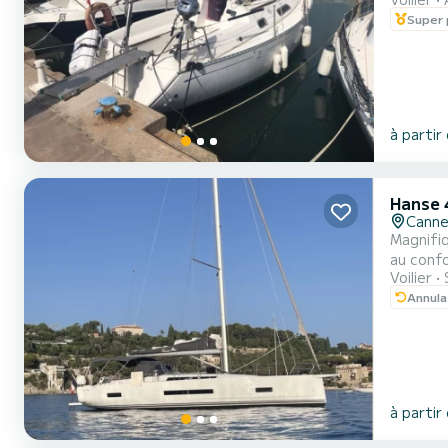
bateau à 
Super 
euros se
à partir
Hanse 
Cann
Magnifiq
au confo
Voilier
Annula
à partir