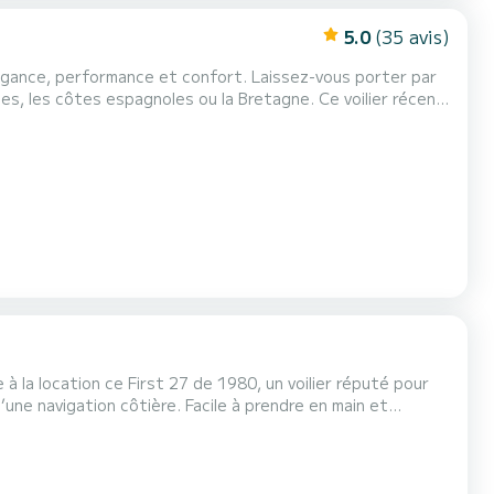
5.0
(35 avis)
ance et confort. Laissez-vous porter par
nes, les côtes espagnoles ou la Bretagne. Ce voilier récent,
ations de navigation incomparables pour les amateurs de
voile sportive, tout en étant parfaitement conçu pour la croisière et la vie à bord. À la fois ludique et raf...
ère. Facile à prendre en main et
week-end en mer ou une petite croisière entre amis ou en
amille. Le bateau - Modèle : First 27 - Année : 1980 - Longueur : 8,25 m - Capacité à bord : jusqu’à...