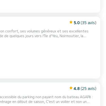
5.0
(35 avis)
on confort, ses volumes généreux et ses excellentes
 de quelques jours vers l’île d’Yeu, Noirmoutier, la
1 offre une navigation agréable, sûre et accessible, tout
u, son espace de vie séduit immédiatement. Que ce soi...
4.8
(25 avis)
arking non payant nom du bateau AGAPè :