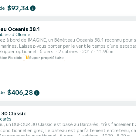
$92,34
 de
au Oceanis 38.1
ables-d'Olonne
ez à bord de IMAGINE, un Bénéteau Oceanis 38.1 reconnu pour s
 marines. Laissez-vous porter par le vent le temps d’une escapade
Skipper optionnel
6 pers.
2 cabines
2017
11.96 m
 ou les côtes espagnoles. Conçu pour la croisière, l’Oceanis 38.
tion Flexible
Super propriétaire
tissant un confort remarquable à bord. Véritable atout du batea
$406,28
 de
 30 Classic
rcarès
, un DUFOUR 30 Classic est basé au Barcarès, très facilement accessible du p
ateau est parfaitement entretenu, carénage en début de saison, C'est un voilier et non un
Accompagnateur optionnel
6 pers.
1 cabines
1999
8.99 m