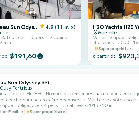
Jeanneau Sun Odyssey 32.2
4.9
(11 avis)
ille
Marseille
Bateau seul
6 pers.
2 cabines
Voilier
Skipper oblig
9.5 m
4 cabines
2000
18
Super propriétaire
$191,60
$923,
r de
à partir de
au Sun Odyssey 33i
-Quay-Portrieux
ue à bord de EliTHEO. Nombre de personnes maxi 5. Vous embarq
re coach pour une croisière découverte. Mettez les voiles pour u
Skipper obligatoire
4 pers.
2 cabines
2013
10 m
s initier la voile et découvrir la baie de Saint Brieuc . Sortie : A partir de 140 euros Circuit
tion Flexible
Super propriétaire