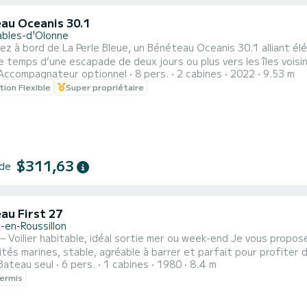
au Oceanis 30.1
ables-d'Olonne
 à bord de La Perle Bleue, un Bénéteau Oceanis 30.1 alliant élégance, perform
le temps d’une escapade de deux jours ou plus vers les îles voisi
Accompagnateur optionnel
8 pers.
2 cabines
2022
9.53 m
’une grande voile à corne et d’une quille longue, offre des sens
tion Flexible
Super propriétaire
$311,63
 de
au First 27
-en-Roussillon
habitable, idéal sortie mer ou week-end Je vous propose à la location ce First 27 de 1980, un voilier réputé pour
és marines, stable, agréable à barrer et parfait pour profiter d’une navigation côti
Bateau seul
6 pers.
1 cabines
1980
8.4 m
ble pour sa taille, il est idéal pour une sortie à la journée, un 
ermis
f