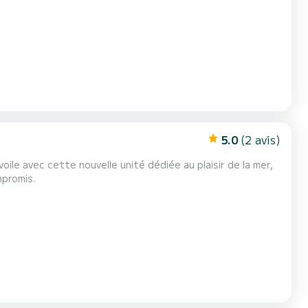
e Port et en cas de difficulté. Une somme de 60
conciergerie. Tarifs de location inchan...
5.0
(2 avis)
ile avec cette nouvelle unité dédiée au plaisir de la mer,
mpromis.