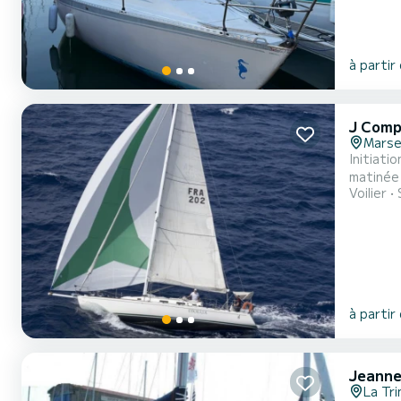
à partir
J Comp
Marsei
Initiati
matinée 
Voilier
à partir
Jeanne
La Tri