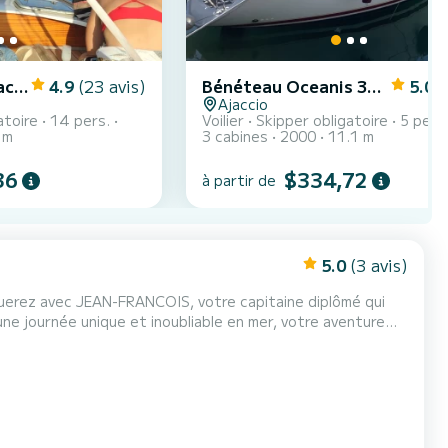
H2O Yachts H20 Yachts
4.9
(23 avis)
Bénéteau Oceanis 361 Clipper
5.0
(
Ajaccio
atoire
14 pers.
Voilier
Skipper obligatoire
5 pers
 m
3 cabines
2000
11.1 m
36
$334,72
à partir de
5.0
(3 avis)
uerez avec JEAN-FRANCOIS, votre capitaine diplômé qui
ne journée unique et inoubliable en mer, votre aventure
découverte pour s'initier à voile. Balade plaisir avec possibilité de manger sur le bateau Baignade possible P...