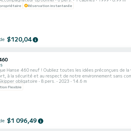
moteur, l'utilisation de celui ci doit être réservé aux entrées et sorties d
propriétaire
Réservation instantanée
ra réclamée à votre arrivée sur le bateau pour nettoyage final et 
$120,04
 de
460
es
ue Hanse 460 neuf ! Oubliez toutes les idées préconçues de la vo
rt, à la sécurité et au respect de notre environnement sans co
Skipper obligatoire
8 pers.
2023
14.6 m
tion Flexible
$1 096,49
 de