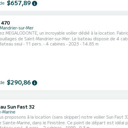
$657,89
 de
 470
-Mandrier-sur-Mer
z MEGALODONTE, un incroyable voilier dédié à la location. Fabr
nt-Mandrier-sur-Mer. Le bateau dispose de 4 cabines au confort total et d'une capacité de 11 passagers.
Bateau seul
11 pers.
4 cabines
2023
14.85 m
ngueur totale de 15 mètres et d'une puissance de 75 chevaux, il 
$290,86
 de
au Sun Fast 32
e-Marine
s proposons à la location (sans skipper) notre voilier Sun Fas
e Sainte-Marine, dans le Finistère. Ce point de départ est idéal 
Bateau seul
6 pers.
2 cabines
1999
9.3 m