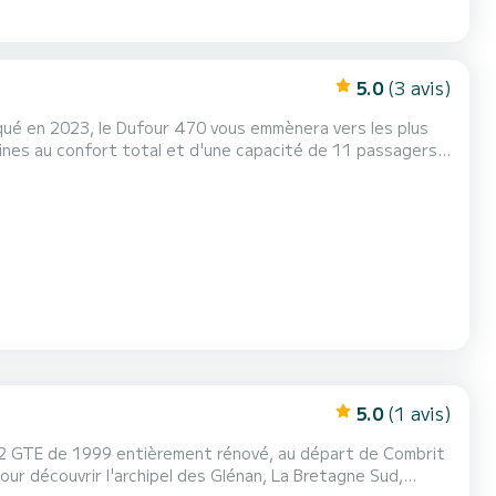
5.0
(3 avis)
iqué en 2023, le Dufour 470 vous emmènera vers les plus
sera votre meilleur allié pour passer des vacances
extraordinaires sur les eaux de Saint-Mandrier-sur-Mer Pour votre confort, MEGALODONTE dispose de 4 WC avec douche Il d...
5.0
(1 avis)
t 32 GTE de 1999 entièrement rénové, au départ de Combrit
pour découvrir l'archipel des Glénan, La Bretagne Sud,