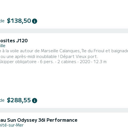
$138,50
 de
osites J120
lle
on à la voile autour de Marseille Calanques, île du Frioul et baign
ou une après-midi inoubliable ! Départ Vieux port.
Skipper obligatoire
6 pers.
2 cabines
2020
12.3 m
$288,55
 de
au Sun Odyssey 36i Performance
nité-sur-Mer