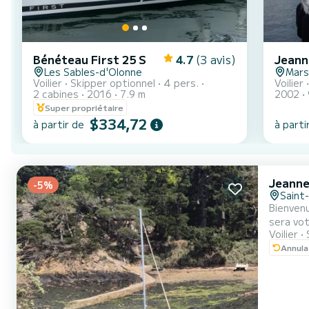
Bénéteau First 25 S
4.7
(3 avis)
Les Sables-d'Olonne
Marse
Voilier
Skipper optionnel
4 pers.
Voilier
2 cabines
2016
7.9 m
2002
Super propriétaire
$334,72
à partir de
à parti
Jeanne
-5%
Saint
Bienven
sera vot
Voilier
dans la baie de Saint Brieuc! Venez vou
Annula