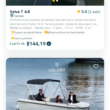
Selva T 4.8
5.0
(2 avis)
Cannes
Profitez d’une location de bateau sans permis à Cannes Marina à
bord de notre Selva T4.8. Facile à piloter, stable et sécurisant, ce
Bateau à moteur
Bateau seul
5 pers.
6 CV
2018
5 m
bateau est parfait pour une sortie en mer entre amis, en couple ou
en famille, même sans expérience. Une prise en main rapide vous
Super propriétaire
Réservation instantanée
sera expliquée avant le départ pour naviguer en toute tranquillité.
Sans permis
Partez à la découverte de la baie de Cannes, longez le littoral de
$144,19
à partir de
l'Esterel ou bien explorez les îles de Lerins et profitez d’un moment
unique au soleil, entre baigna...