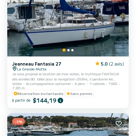
Jeanneau Fantasia 27
5.0
(2 avis)
La Grande-Motte
Je vous propose la location de mon voilier, le mythique FANTASIA
des années 80. Idéal pour la navigation côtière, il pardonne les
Voilier
Accompagnateur optionnel
4 pers.
1 cabines
1982
erreurs. Location à la journée avec ou sans accompagnateur, le
7.86 m
permis n'est pas obligatoire. Venez découvrir la région depuis la mer
Réservation instantanée
Sans permis
: plage de l’Espiguette, Palavas arrêt à Sète ou au cap d'Agde, ou
$144,19
bien plus loin encore si vous partez plusieurs jours. Voilier idéal pour
à partir de
des escapades à la journée ou pour plusieurs jours en cabotage. Pour
les locations à la semaine,...
-5%