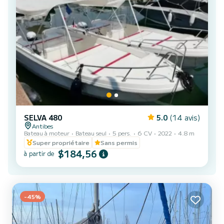
SELVA 480
5.0
(14 avis)
Antibes
Bateau à moteur
Bateau seul
5 pers.
6 CV
2022
4.8 m
Super propriétaire
Sans permis
$184,56
à partir de
-45%