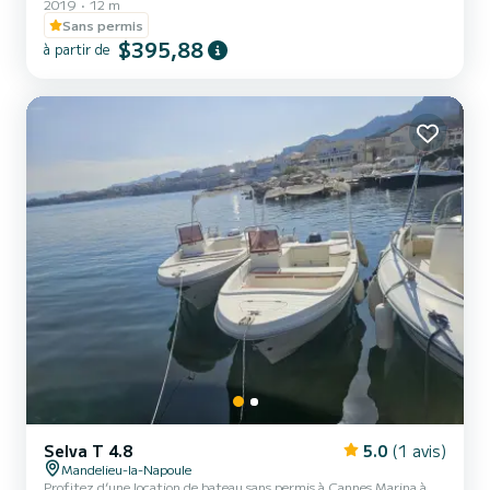
2019
12 m
Sans permis
$395,88
à partir de
Selva T 4.8
5.0
(1 avis)
Mandelieu-la-Napoule
Profitez d’une location de bateau sans permis à Cannes Marina à