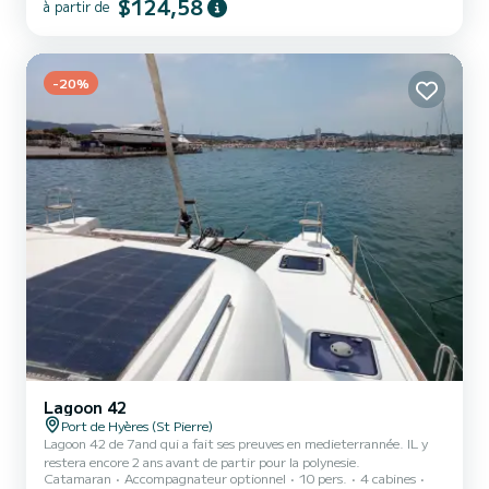
découverte du Grand Lac. Homologué pour 6 pers., nous le
$124,58
à partir de
conseillons pour 4 pers. en version confort*. Il est équipé de
banquettes confortables, d’un volant, d’un démarreur électrique,
d’une poignée de commande marche avant / marche arrière et...
-20%
Lagoon 42
Port de Hyères (St Pierre)
Lagoon 42 de 7and qui a fait ses preuves en medieterrannée. IL y
restera encore 2 ans avant de partir pour la polynesie.
Catamaran
Accompagnateur optionnel
10 pers.
4 cabines