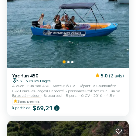
Yac fun 450
5.0
(2 avis)
Six-Fours-les-Plages
À louer – Fun Yak 450 – Moteur 6 CV – Départ La Coudoulière
(Six-Fours-les-Plages) Capacité 5 personnes Profitez d’un Fun Yak
Bateau à moteur
Bateau seul
5 pers.
6 CV
2016
4.5 m
450 équipé d’un moteur 6 CV, idéal pour une balade en mer en
toute simplicité. Facile à piloter, économique et accessible sans
Sans permis
permis (selon la réglementation en vigueur), il est parfait pour une
$69,21
à partir de
sortie en couple, en famille ou entre amis. Caractéristiques : *
Moteur 6 CV * Facile à manœuvrer * Échelle de bain * Coffres de
rangement Départ : La Coudoulière – Six-Four...