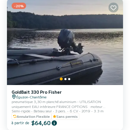
-20%
GoldBait 330 Pro Fisher
Éguzon-Chantôme
pneumatique 3,30 m planché aluminium - UTILISATION
uniquement EAU intérieure FRANCE OPTIONS : moteur
Semi-rigide
Bateau seul
3 pers.
6 CV
2019
3.3 m
électrique + batterie, Moteur 6 cv thermique 4 temps sans
permis, remorque, écho-sondeur, gilet de sauvetages, divers
Annulation Flexible
Sans permis
accessoires de pêche basé CENTRE de la FRANCE offrez-vous une
$64,60
à partir de
semaine de Pêche de rêve dans un lac grâce à cette location de