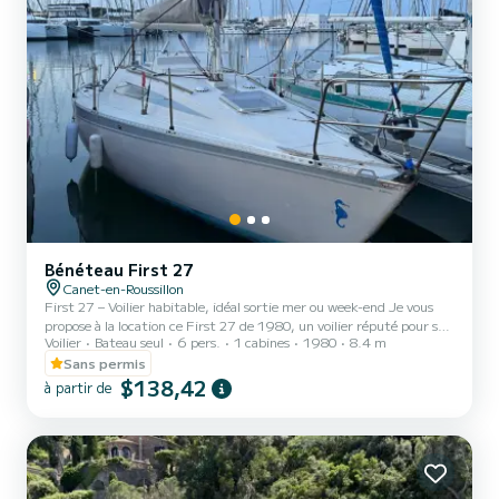
Bénéteau First 27
Canet-en-Roussillon
First 27 – Voilier habitable, idéal sortie mer ou week-end Je vous
propose à la location ce First 27 de 1980, un voilier réputé pour ses
Voilier
Bateau seul
6 pers.
1 cabines
1980
8.4 m
qualités marines, stable, agréable à barrer et parfait pour profiter
d’une navigation côtière. Facile à prendre en main et confortable
Sans permis
pour sa taille, il est idéal pour une sortie à la journée, un week-end
$138,42
à partir de
en mer ou une petite croisière entre amis ou en famille. Le bateau -
Modèle : First 27 - Année : 1980 - Longueur : 8,25 m - Capacité à
bord : jusqu’à...