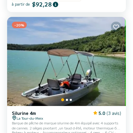
$92,28
à partir de
-20%
Silurine 4m
5.0
(3 avis)
La Tour-du-Meix
Barque de pêche de marque silurine de 4m équipé avec 4 supports
de cannes. 2 sièges pivotant ,un taud d été, moteur thermique 6ch
Bateau à moteur
Accompagnateur optionnel
4 pers.
6 CV
Honda possibilté moteur électrique 1 ancre , 1 vivier. Embarcation