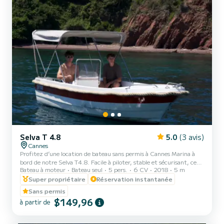
Selva T 4.8
5.0
(3 avis)
Cannes
Profitez d’une location de bateau sans permis à Cannes Marina à
bord de notre Selva T4.8. Facile à piloter, stable et sécurisant, ce
Bateau à moteur
Bateau seul
5 pers.
6 CV
2018
5 m
bateau est parfait pour une sortie en mer entre amis, en couple ou
en famille, même sans expérience. Une prise en main rapide vous
Super propriétaire
Réservation instantanée
sera expliquée avant le départ pour naviguer en toute tranquillité.
Sans permis
Partez à la découverte de la baie de Cannes, longez le littoral de
$149,96
à partir de
l'Esterel ou bien explorez les îles de Lerins et profitez d’un moment
unique au soleil, entre baigna...