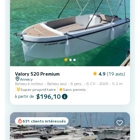
Valory 520 Premium
4.9
(19 avis)
Annecy
Bateau à moteur
Bateau seul
6 pers.
6 CV
2026
5.2 m
Super propriétaire
Sans permis
$196,10
à partir de
631 clients intéressés