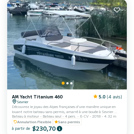
AM Yacht Titanium 460
5.0
(4 avis)
Sevrier
Découvrez le joyau des Alpes françaises d'une manière unique en
louant notre bateau sans permis, amarré à une bouée à Sevrier.
Bateau à moteur
Bateau seul
4 pers.
6 CV
2018
4.32 m
Situé dans la plus belle partie du lac d'Annecy, célèbre pour ses eaux
cristallines et peu profondes, notre bateau vous offre une
Annulation Flexible
Sans permis
expérience inoubliable. Que vous soyez en famille, entre amis ou en
$230,70
à partir de
couple, notre bateau est idéal pour explorer les recoins pittoresques