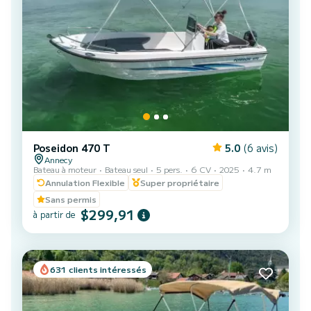
Poseidon 470 T
5.0
(6 avis)
Annecy
Bateau à moteur
Bateau seul
5 pers.
6 CV
2025
4.7 m
Annulation Flexible
Super propriétaire
Sans permis
$299,91
à partir de
631 clients intéressés