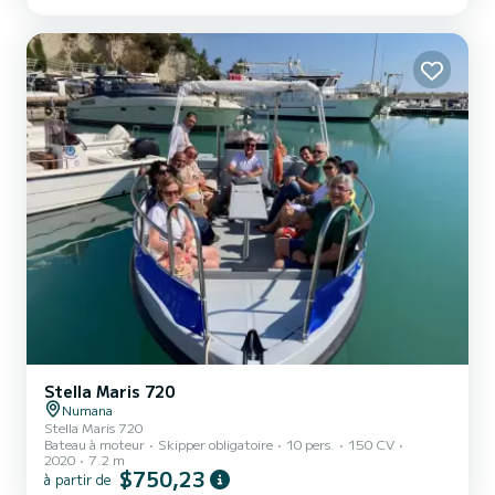
pourrez accueillir jusqu'à 6 personnes et profiter de ses 3 cabines
tout confort. Ce Impression 40 est équipé de 2 salles de bain avec
douche. Ce bateau est équipé d'une grand-voile sur enrouleur et
d'un génois sur enrouleur. Il dis...
Stella Maris 720
Numana
Stella Maris 720
Bateau à moteur
Skipper obligatoire
10 pers.
150 CV
2020
7.2 m
$750,23
à partir de