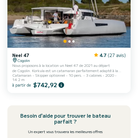
Neel 47
4.7
(27 avis)
Cogolin
Nous proposons à la location un Neel 47 de 2021 au départ
de Cogolin. Korkula est un catamaran parfaitement adapté à la
Catamaran
Skipper optionnel
10 pers.
3 cabines
2020
location. Ce catamaran est très agréable à manœuvrer pour une
14.2 m
croisière d'une semaine ou plus. Le bateau dispose de 3 cabines tout
$742,92
à partir de
confort et une capacité d'embarcation de 10 personnes. Avec une
longueur totale de 14 mètres et une puissance de 60 chevaux, il
sera votre meilleur allié pour passer des vacances extraordinaires sur
l'eau dans les environs de Cogoli...
Besoin d'aide pour trouver le bateau
parfait ?
Un expert vous trouvera les meilleures offres