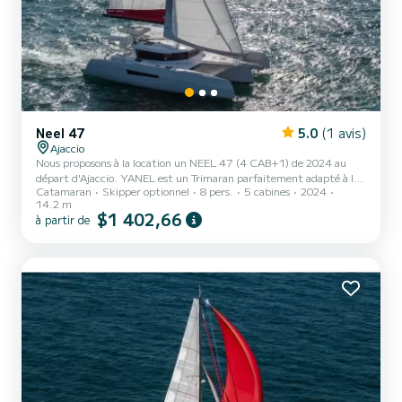
Neel 47
5.0
(1 avis)
Ajaccio
Nous proposons à la location un NEEL 47 (4 CAB+1) de 2024 au
départ d'Ajaccio. YANEL est un Trimaran parfaitement adapté à la
Catamaran
Skipper optionnel
8 pers.
5 cabines
2024
location. Ce NEEL 47 est très agréable à manœuvrer pour une
14.2 m
croisière d'une semaine ou plus. Le bateau dispose de 5 cabines tout
$1 402,66
à partir de
confort et une capacité d'embarcation de 8 personnes. Avec une
longueur totale de 14 mètres, il sera votre meilleur allié pour passer
des vacances extraordinaires sur l'eau dans les environs d'Ajaccio. Ce
NEEL 47 (4 CAB+1) est pourvu de 3 to...