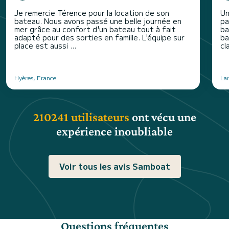
Je remercie Térence pour la location de son
Un
bateau. Nous avons passé une belle journée en
pa
mer grâce au confort d'un bateau tout à fait
ba
adapté pour des sorties en famille. L'équipe sur
ba
place est aussi ...
cl
Hyères, France
La
210241 utilisateurs
ont vécu une
expérience inoubliable
Voir tous les avis Samboat
Questions fréquentes