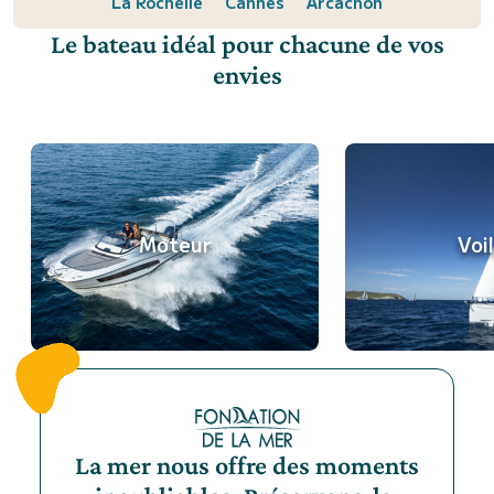
La Rochelle
Cannes
Arcachon
Le bateau idéal pour chacune de vos
envies
Moteur
Voil
La mer nous offre des moments