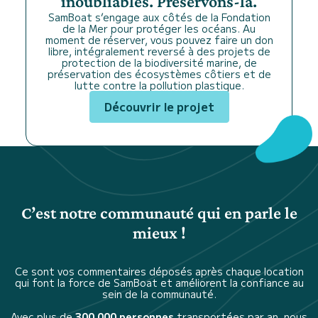
inoubliables. Préservons-la.
SamBoat s’engage aux côtés de la Fondation
de la Mer pour protéger les océans. Au
moment de réserver, vous pouvez faire un don
libre, intégralement reversé à des projets de
protection de la biodiversité marine, de
préservation des écosystèmes côtiers et de
lutte contre la pollution plastique.
Découvrir le projet
C’est notre communauté qui en parle le
mieux !
Ce sont vos commentaires déposés après chaque location
qui font la force de SamBoat et améliorent la confiance au
sein de la communauté.
Avec plus de
300 000 personnes
transportées par an, nous