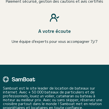
Paiement sécurisé, gestion des cautions et avis certifiés
A votre écoute
Une équipe d'experts pour vous accompagner 7j/7
Samboat est le site leader de location de bateaux sur
internet. Avec + 50 000 bateaux de particuliers et de
professionnels, louez un voilier, catamaran ou bateau à
moteur au meilleur prix. Avec ou sans skipper, réservez une
croisière partout dans le monde ! Samboat met en relation
propriétaires et locataires en toute confiance.