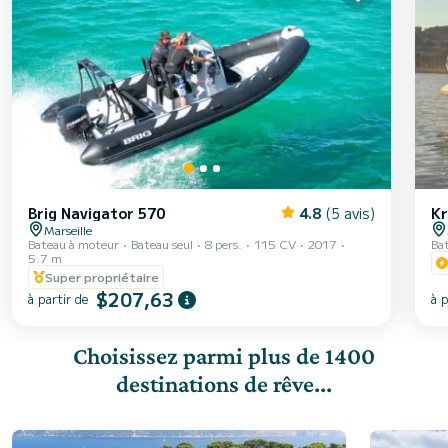
Brig Navigator 570
4.8
(5 avis)
Kr
Marseille
Bateau à moteur
Bateau seul
8 pers.
115 CV
2017
Ba
5.7 m
Super propriétaire
$207,63
à partir de
à p
Choisissez parmi plus de 1400
destinations de rêve...