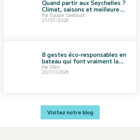
Quand partir aux Seychelles ?
Climat, saisons et meilleure
période
Par
Équipe Samboat
21/07/2026
8 gestes éco-responsables en
bateau qui font vraiment la
différence
Par
Ellen
20/07/2026
Visitez notre blog