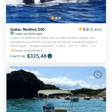
Zodiac Medline 500
5.0
(6 avis)
Calella de Palafrugell
La gamme Medline de Zodiac est une série de semi-rigides très
polyvalents qui offrent une grande facilité de manœuvre grâce à
Semi-rigide
Skipper optionnel
6 pers.
50 CV
2021
5 m
leur légèreté, ainsi qu'un grand espace sur le pont grâce au solarium
avant et au solarium arrière convertible. Profitez de la Costa Brava
Super propriétaire
sur votre « plage privée ».
$325,48
à partir de