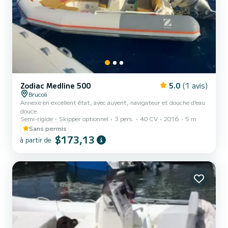
Zodiac Medline 500
5.0
(1 avis)
Brucoli
Annexe en excellent état, avec auvent, navigateur et douche d'eau
douce.
Semi-rigide
Skipper optionnel
3 pers.
40 CV
2016
5 m
Sans permis
$173,13
à partir de