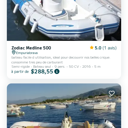
Zodiac Medline 500
5.0
(1 avis)
Empuriabrava
bateau facile d utilisation, ideal pour decouvrir nos belles crique.
consomme tres peu de carburant
Semi-rigide
Bateau seul
9 pers.
50 CV
2016
5 m
$288,55
à partir de