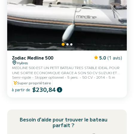
Zodiac Medline 500
5.0
(1 avis)
Hyères
MEDLINE 500 EST UN PETIT BATEAU TRES STABLE IDEAL POUR
UNE SORTIE ECONOMIQUE GRACE A SON 50 CV SUZUKI ET
Semi-rigide
Skipper optionnel
5 pers.
50 CV
2014
5 m
POUR LES JEUNES PERMIS Départ – Retour Haute saison départ
le matin à partir de 9.00 heures, mise en main du bateau,
Super propriétaire
inventaire, retour le soir au plus tard à 17.30 Heures, le plein du
$230,84
à partir de
bateau refait, le bateau vidé de toutes vos affaires personnelles. Il
est demandé à notre clientèle de signaler toute perte, casse ou
dysfonctionnement de matériel dès le retour. Les animaux ne sont
pas acce...
Besoin d'aide pour trouver le bateau
parfait ?