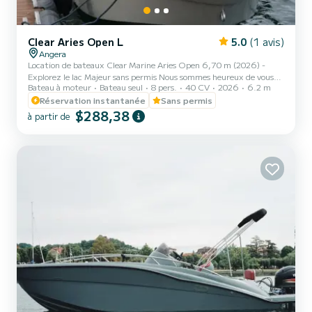
Clear Aries Open L
5.0
(1 avis)
Angera
Location de bateaux Clear Marine Aries Open 6,70 m (2026) -
Explorez le lac Majeur sans permis Nous sommes heureux de vous
Bateau à moteur
Bateau seul
8 pers.
40 CV
2026
6.2 m
accueillir à bord du tout nouveau Clear Marine Aries Open 6.70,
modèle 2026 ! Si vous recherchez le summum du style, de l'espace
Réservation instantanée
Sans permis
et de la sécurité pour vos excursions sur le lac Majeur, c'est le
$288,38
à partir de
bateau parfait. Grâce à son design moderne et à sa coque
performante, l'Aries Open 6.15 offre un confort supérieur par
rapport aux bateaux standard. Sa manipulation est très simple...