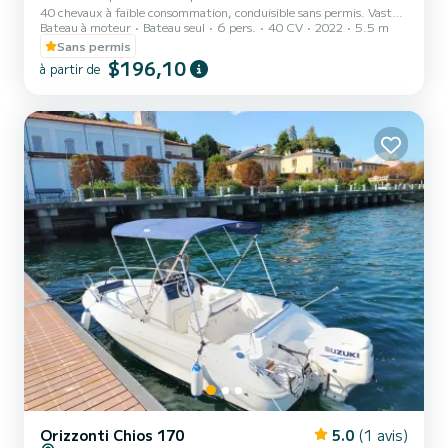
40 chevaux à faible consommation, conduisible sans permis. Vaste
Bateau à moteur
Bateau seul
6 pers.
40 CV
2022
5.5 m
bain de soleil à l'avant et places assises à l'arrière avec un poste de
pilotage central très confortable pour profiter pleinement de votre
Sans permis
sortie en toute détente. À bord, vous trouverez les équipements
$196,10
à partir de
nécessaires pour naviguer en toute sécurité
Orizzonti Chios 170
5.0
(1 avis)