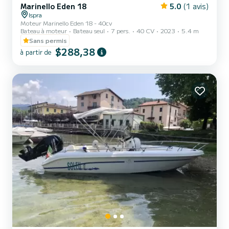
Marinello Eden 18
5.0
(1 avis)
Ispra
Moteur Marinello Eden 18 - 40cv
Bateau à moteur
Bateau seul
7 pers.
40 CV
2023
5.4 m
Sans permis
$288,38
à partir de