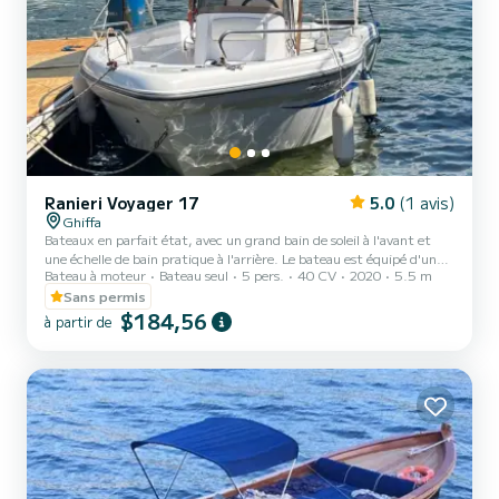
Ranieri Voyager 17
5.0
(1 avis)
Ghiffa
Bateaux en parfait état, avec un grand bain de soleil à l'avant et
une échelle de bain pratique à l'arrière. Le bateau est équipé d'un
Bateau à moteur
Bateau seul
5 pers.
40 CV
2020
5.5 m
auvent pare-soleil et de tous les dispositifs de sécurité pour profiter
pleinement et en toute sécurité des magnifiques panoramas du lac
Sans permis
Majeur
$184,56
à partir de