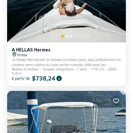
A HELLAS Hermes
Stresa
Le Hellas Hermes est un bateau à moteur grec, plus précisément un
croiseur semi-cabine ou type center-console, idéal pour les
Bateau à moteur
Skipper obligatoire
7 pers.
115 CV
2000
excursions d'une journée et les courts week-ends. Selon les
5.8 m
annonces, il mesure environ 5,70 à 5,75 mètres de long, environ
$738,24
à partir de
2,30 mètres de large et est équipé d'un moteur hors-bord Yamaha
V4 de 115 ch.