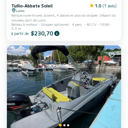
Tullio-Abbate Soleil
1.0
(1 avis)
Luino
Barque ouverte avec auvent, 4 places en plus du skipper. Départ du
nouveau port de Luino
Bateau à moteur
Skipper optionnel
4 pers.
40 CV
1998
5.5 m
$230,70
à partir de