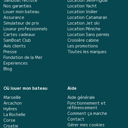
Samboat recrute
Location Semi-rigide
Nos garanties
Location Yacht
Louer mon bateau
Location Voilier
Assurance
Location Catamaran
Simulateur de prix
Location Jet ski
Loueur professionnels
Location Péniche
Cartes cadeaux
Location Sans permis
SamBoat Club
Croisière cabine
Avis clients
Les promotions
Presse
Toutes les marques
Fondation de la Mer
Experiences
Blog
Où louer mon bateau
Aide
Marseille
Aide générale
Arcachon
Fonctionnement et
référencement
Hyères
Comment ça marche
La Rochelle
Contact
Corse
Gérer mes cookies
Croatie