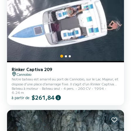
Rinker Captiva 209
Cannobio
Notre bateau est amarré au port de Cannobio, sur le Lac Majeur, et
dispose d’une place d’amarrage fixe. Il s’agit d’un Rinker Captiva
Bateau à moteur
Bateau seul
4 pers.
260 CV
1994
209 avec cabine, offrant suffisamment d’espace pour des
6.24 m
excursions ou des moments de détente sur l’eau. « Mr. Fun » est le
$261,84
à partir de
bateau idéal pour tous ceux qui souhaitent vivre des moments de
plaisir et d’aventure sur le Lac Majeur. Le bateau à moteur date de
1994, mais il a toujours été bien entretenu et révisé
régulièrement, ce qui le rend techniquement en excellen...