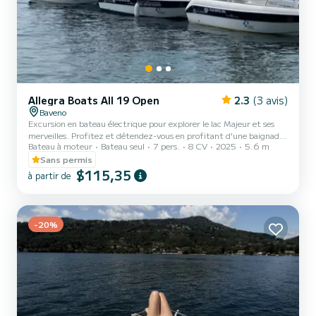
Allegra Boats All 19 Open
2.3
(3 avis)
Baveno
Excursion en bateau électrique pour explorer le lac Majeur et ses
merveilles. Profitez et détendez-vous en profitant d'une baignade!
Bateau à moteur
Bateau seul
7 pers.
8 CV
2025
5.6 m
Respectez l'environnement et la nature avec notre moteur
électrique. Les bateaux garantissent une autonomie de 5 heures de
Sans permis
navigation à une vitesse de 5 nœuds. Nouveaux bateaux à traction
$115,35
à partir de
électrique de Lakenergy Détente et plaisir Respectueux de la
nature Sans mauvaises odeurs Sans bruits Sans permis bateau Sans
pollution
-20%