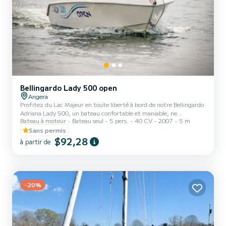
Bellingardo Lady 500 open
Angera
Profitez du Lac Majeur en toute liberté à bord de notre Bellingardo
Adriana Lady 500, un bateau confortable et maniable, ne
Bateau à moteur
Bateau seul
5 pers.
40 CV
2007
5 m
nécessitant pas de permis bateau. Idéal pour les familles et les
groupes jusqu'à 5 personnes. Départ de Nautica Tognoli, Angera.
Sans permis
Carburant non inclus
$92,28
à partir de
-20%