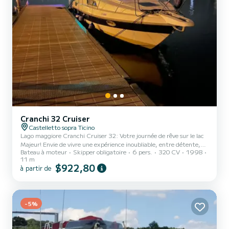
Cranchi 32 Cruiser
Castelletto sopra Ticino
Lago maggiore Cranchi Cruiser 32: Votre journée de rêve sur le lac
Majeur! Envie de vivre une expérience inoubliable, entre détente,
Bateau à moteur
Skipper obligatoire
6 pers.
320 CV
1998
soleil et vues à couper le souffle? Louez notre magnifique Cranchi
11 m
Cruiser 32, l'embarcation idéale pour explorer les merveilles du lac
$922,80
à partir de
Majeur avec le maximum de confort et de style. Que ce soit pour
une journée en famille, une sortie romantique ou un moment
spécial entre amis, à bord vous trouverez tout ce dont vous avez
besoin pour une navigation 5 étoiles. Le...
-5%