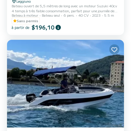
Leggiuno
Bateau ouvert de 5,5 mètres de long avec un moteur Suzuki 40cv
4 temps à très faible consommation, parfait pour une journée de
Bateau à moteur
Bateau seul
6 pers.
40 CV
2023
5.5 m
détente sur le lac Majeur, avec une capacité maximale de 6
personnes. À bord, vous trouverez tous les équipements nécessaires
Sans permis
pour une navigation en toute sécurité
$196,10
à partir de