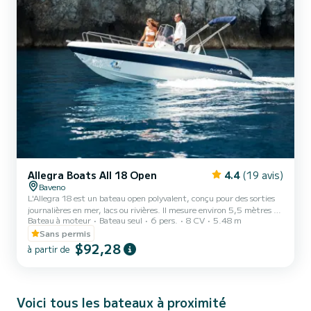
Allegra Boats All 18 Open
4.4
(19 avis)
Baveno
L'Allegra 18 est un bateau open polyvalent, conçu pour des sorties
journalières en mer, lacs ou rivières. Il mesure environ 5,5 mètres de
Bateau à moteur
Bateau seul
6 pers.
8 CV
5.48 m
long et offre de grands espaces de bronzage à l'avant et des sièges
confortables à l'arrière, idéaux pour se détendre ou pêcher. La
Sans permis
version avec moteur électrique allie le confort de la navigation
$92,28
à partir de
silencieuse au respect de l'environnement, parfaite pour ceux qui
recherchent une expérience de navigation écologique et sans
émissions. Grâce au moteur électrique,...
Voici tous les bateaux à proximité