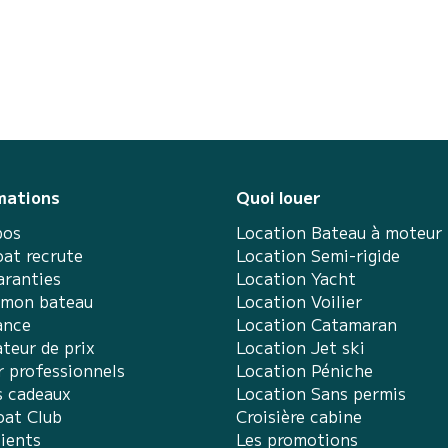
mations
Quoi louer
pos
Location Bateau à moteur
at recrute
Location Semi-rigide
aranties
Location Yacht
 mon bateau
Location Voilier
ance
Location Catamaran
teur de prix
Location Jet ski
r professionnels
Location Péniche
s cadeaux
Location Sans permis
at Club
Croisière cabine
lients
Les promotions