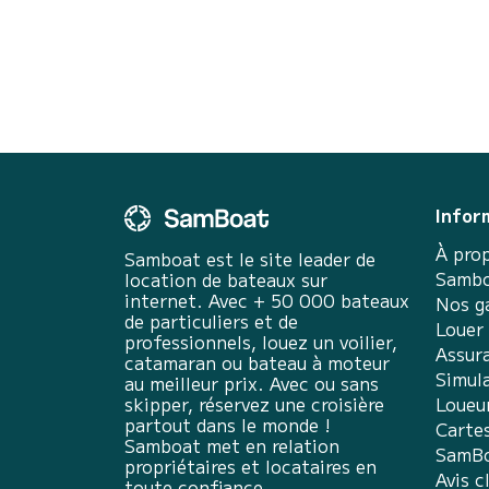
Infor
À pro
Samboat est le site leader de
Sambo
location de bateaux sur
internet. Avec + 50 000 bateaux
Nos g
de particuliers et de
Louer
professionnels, louez un voilier,
Assur
catamaran ou bateau à moteur
Simula
au meilleur prix. Avec ou sans
skipper, réservez une croisière
Loueu
partout dans le monde !
Carte
Samboat met en relation
SamBo
propriétaires et locataires en
Avis c
toute confiance.