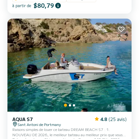
pour profiter de l'intimité et de la tranquillité que l'on ressent dans
$80,79
à partir de
la zone voisine puisque l'accès est réservé u...
AQUA S7
4.8
(25 avis)
Sant Antoni de Portmany
Raisons simples de louer ce bateau DREAM BEACH S7 : 1.
NOUVEAU DE 2026, le meilleur bateau au meilleur prix que vous