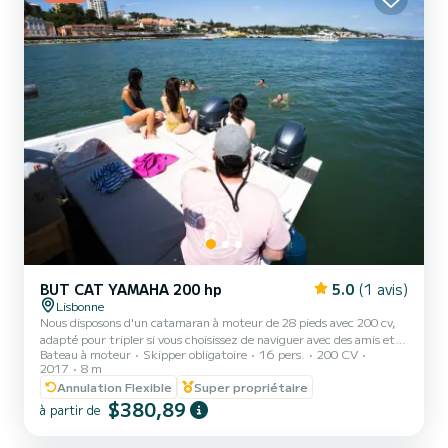
BUT CAT YAMAHA 200 hp
5.0
(1 avis)
Lisbonne
Nous disposons d'un catamaran à moteur de 28 pieds avec 200 cv,
adapté pour tripler si vous choisissez de naviguer avec des amis et la
Bateau à moteur
Skipper obligatoire
16 pers.
200 CV
famille. "Manito" est un navire walkaround et offre beaucoup
2017
8 m
d'espace et des sièges confortables, un auvent de 8 m², des
Annulation Flexible
Super propriétaire
toilettes et un système de sonorisation. Des visites
$380,89
personnalisables/privées peuvent également être organisées dans la
à partir de
baie de Lisbonne telles que des enterrements de vie de jeune
fille/garçon et des anniversaires, des team-buildings et autr...