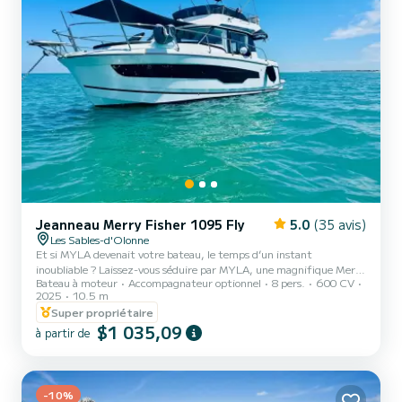
Jeanneau Merry Fisher 1095 Fly
5.0
(35 avis)
Les Sables-d'Olonne
Et si MYLA devenait votre bateau, le temps d’un instant
inoubliable ? Laissez-vous séduire par MYLA, une magnifique Merry
Bateau à moteur
Accompagnateur optionnel
8 pers.
600 CV
Fisher 1095 Fly de 2025, pour vivre une expérience unique en mer.
2025
10.5 m
Que ce soit pour une nuit insolite à quai, une journée de navigation
Super propriétaire
le long de notre splendide littoral, ou encore une croisière vers la
$1 035,09
Bretagne ou le bassin d’Arcachon, MYLA vous attend. Dotée de
à partir de
deux moteurs Yamaha de 300 cv pilotés avec précision grâce à son
joystick, MYLA incarne la technologie moderne...
-10%