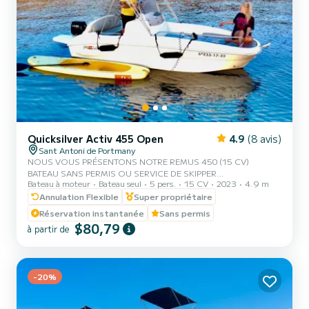
Quicksilver Activ 455 Open
4.9
(8 avis)
Sant Antoni de Portmany
NOUS VOUS PRÉSENTONS NOTRE REMUS 450 (15 CV)
BATEAU SANS PERMIS OU SERVICE DE SKIPPER
Bateau à moteur
Bateau seul
5 pers.
15 CV
2023
4.9 m
SUPPLÉMENTAIRE, AVEC UNE CAPACITÉ DE 5 PERSONNES.
DANS VOTRE LOCATION, NOUS INCLUT GRATUITEMENT LE
Annulation Flexible
Super propriétaire
STAND-UP PADDLE ET LES MASQUES DE SNORKEL. AVEC CE
Réservation instantanée
Sans permis
BATEAU, VOUS VIVREZ UNE EXPÉRIENCE INOUBLIABLE SUR
$80,79
à partir de
L'ÎLE D'IBIZA. **PROMOTION COUPLES, DEMANDEZ VOTRE
CADEAU POUR VOTRE EXPÉRIENCE.** AVANTAGES DE LA
RÉSERVATION DE CE BATEAU : • MEILLEUR RAPPORT QUALITÉ-
PRIX. • SANS SKIPPER. • CAPACITÉ:5 PERSONNES. • STAND...
-20%