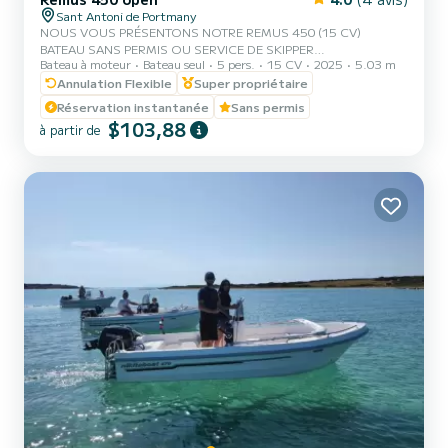
Sant Antoni de Portmany
NOUS VOUS PRÉSENTONS NOTRE REMUS 450 (15 CV)
BATEAU SANS PERMIS OU SERVICE DE SKIPPER
Bateau à moteur
Bateau seul
5 pers.
15 CV
2025
5.03 m
SUPPLÉMENTAIRE, AVEC UNE CAPACITÉ DE 5 PERSONNES,
NOUS INCLUT DANS VOTRE LOCATION GRATUITEMENT DU
Annulation Flexible
Super propriétaire
PADDLE SURF ET DES MASQUES DE SNORKEL, AVEC CE
Réservation instantanée
Sans permis
BATEAU VOUS VIVREZ UNE EXPÉRIENCE INOUBLIABLE SUR
$103,88
à partir de
L'ÎLE D'IBIZA️. **PROMOTION COUPLES, DEMANDEZ VOTRE
CADEAU POUR VOTRE EXPÉRIENCE.** AVANTAGES DE LA
RÉSERVATION DE CE BATEAU: • MEILLEUR RAPPORT QUALITÉ-
PRIX. • SANS SKIPPER. • CAPACITÉ:5 PERSONNES. • PADDLE
SURF...