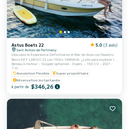
Astus Boats 22
5.0
(3 avis)
Sant Antoni de Portmany
Descubre la Experiencia Definitiva en el Mar de Ibiza con Nuestro
Barco KEY LARGO 22 con 150cv YAMAHA. ¿Listo para explorar las
Bateau à moteur
Skipper optionnel
8 pers.
150 CV
2021
aguas cristalinas de Ibiza? Con nuestro KEY LARGO 22 PREMIUN
7 m
BOAT 150CV Yamaha, podrás disfrutar de una aventura náutica
Annulation Flexible
Super propriétaire
increible ¡Solo relájate y disfruta! ¿Por Qué Elegirnos? 1. MINIMO
TENER LICENCIA PNB DE NAVEGACION. Te ofrecemos un breve
Réservation instantanée
entrenamiento antes de (Competidor menos bueno que SamBoat),
$346,26
à partir de
asegurando que puedas manejarlo con confianza. 2. Ubicación
Perfect...