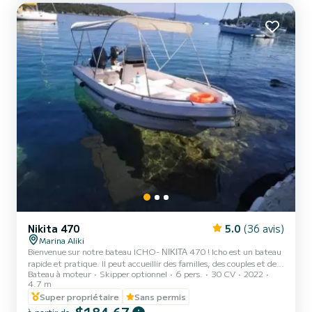
Nikita 470
5.0
(36 avis)
Marina Aliki
Bienvenue sur notre bateau ICHO- ΝΙΚΙΤΑ 470 ! Icho est un bateau
rapide et pratique. Il peut accueillir des familles, des couples et des
Bateau à moteur
Skipper optionnel
6 pers.
30 CV
2022
amis. Vous avez la possibilité de voir toutes les belles et cachées
4.7 m
plages autour de Paros. Nous sommes impatients de vous accueillir
Super propriétaire
Sans permis
sur notre bateau !