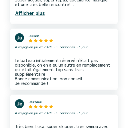
et une très belle rencontre!
Notre fils a particulièrement apprécié de
Afficher plus
participer à la navigation.
Faites nous signe si vous venez déguster une
araignée dans le Golfe du Morbihan
Bon vent à tous les 2!
Julien
A voyagé en juillet 2026
3 personnes
1 jour
Le bateau initialement réservé n’était pas
disponible, on en a eu un autre en remplacement
qui était également top sans frais
supplémentaire.
Bonne communication, bon conseil.
Jerome
A voyagé en juillet 2026
5 personnes
1 jour
Très bien. Luka, super skipper, tres sympa avec