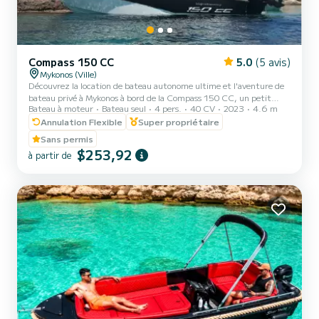
Compass 150 CC
5.0
(5 avis)
Mykonos (Ville)
Découvrez la location de bateau autonome ultime et l'aventure de
bateau privé à Mykonos à bord de la Compass 150 CC, un petit
Bateau à moteur
Bateau seul
4 pers.
40 CV
2023
4.6 m
bateau moderne, sûr et facile à manœuvrer sans permis. Parfait
pour les excursions en famille, les croisières privées d'une journée,
Annulation Flexible
Super propriétaire
les escapades romantiques et les aventures autoguidées tout
Sans permis
compris sur la côte sud de Mykonos, Dragonisi, Rhenia et l'île de
$253,92
à partir de
Délos. Notre Compass 150 CC vous permet d'explorer ces endroits
magnifiques à votre rythme. Aucun permis n'est requ...