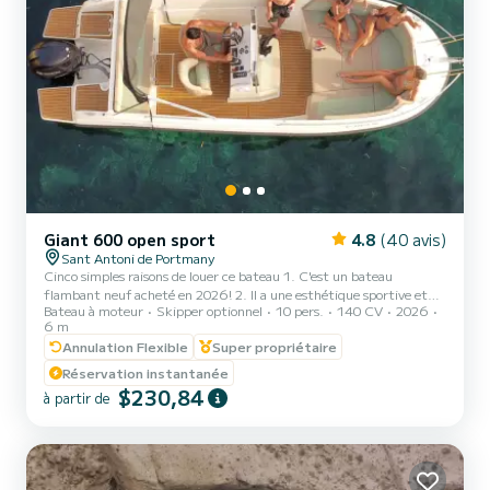
Giant 600 open sport
4.8
(40 avis)
Sant Antoni de Portmany
Cinco simples raisons de louer ce bateau 1. C'est un bateau
flambant neuf acheté en 2026! 2. Il a une esthétique sportive et
Bateau à moteur
Skipper optionnel
10 pers.
140 CV
2026
élégante en même temps. 3. Il a un grand franc-bord qui rend la
6 m
navigation très stable et confortable, un bateau ouvert. 4. Le
Annulation Flexible
Super propriétaire
grand auvent fournit suffisamment d'ombre pour profiter du soleil
à l'avant ou se mettre à l'abri du soleil à l'arrière. 5. LE SEUL
Réservation instantanée
BATEAU DE SA CATÉGORIE 6 MÈTRES POUR 10 PERSONNES. Il
$230,84
à partir de
est plein d'extras : finitions en acier inoxydable...