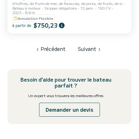
d'huîtres, de fruits de mer, de focaccias, de pizza, de fruits, de vins
Bateau à moteur
Skipper obligatoire
12 pers.
150 CV
et de boissons tout en admirant le splendide Golfe des Poètes de
2023
8.8 m
Tellaro à Portovenere, des îles Palmaria et Tino jusqu'aux portes des
Annulation Flexible
Cinque Terre avec arrêts pour la baignade dans les eaux
$750,23
merveilleuses des côtes ligures. Bateau équipé de toilettes,
à partir de
douches, auvent, sièges confortables, chaîne stéréo, wi-fi, table,
bain de soleil, chargeur USB, structures gonflable...
‹
Précédent
Suivant
›
Besoin d'aide pour trouver le bateau
parfait ?
Un expert vous trouvera les meilleures offres
Demander un devis