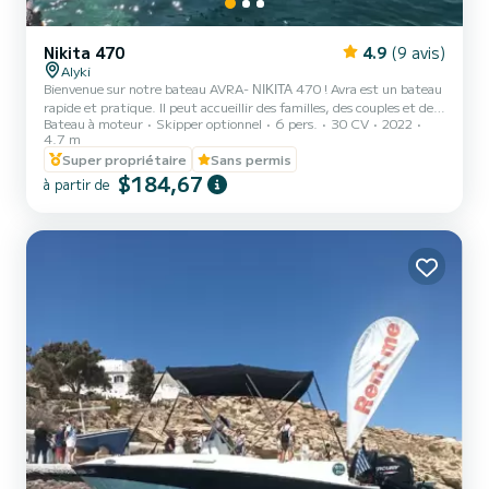
Nikita 470
4.9
(9 avis)
Alyki
Bienvenue sur notre bateau AVRA- ΝΙΚΙΤΑ 470 ! Avra est un bateau
rapide et pratique. Il peut accueillir des familles, des couples et des
Bateau à moteur
Skipper optionnel
6 pers.
30 CV
2022
amis. Vous avez la possibilité de voir toutes les belles et cachées
4.7 m
plages autour de Paros. Nous sommes impatients de vous accueillir
Super propriétaire
Sans permis
sur notre bateau !
$184,67
à partir de