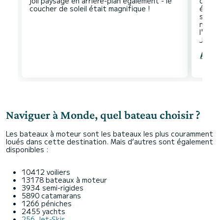
joli paysage en arrière-plan également - le
caché
éclus
servia
nautiq
l'élec
Affic
Naviguer à Monde, quel bateau choisir ?
Les bateaux à moteur sont les bateaux les plus couramment
loués dans cette destination. Mais d’autres sont également
disponibles :
10412 voiliers
13178 bateaux à moteur
3934 semi-rigides
5890 catamarans
1266 péniches
2455 yachts
256 Jet-Skis