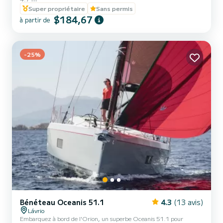
et cachées plages autour de Paros. Nous sommes impatients de
Super propriétaire
Sans permis
vous accueillir sur notre bateau !
$184,67
à partir de
-25%
Bénéteau Oceanis 51.1
4.3
(13 avis)
Lávrio
Embarquez à bord de l'Orion, un superbe Oceanis 51.1 pour