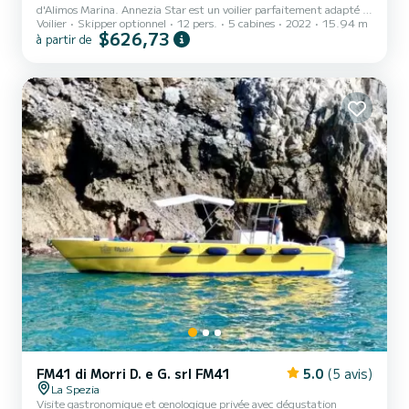
d'Alimos Marina. Annezia Star est un voilier parfaitement adapté à
Voilier
Skipper optionnel
12 pers.
5 cabines
2022
15.94 m
toutes les locations. Ce voilier est très agréable à manier pour une
$626,73
à partir de
croisière d'une semaine ou plus. Le voilier mesure 16 mètres de long
et développe 110 chevaux. Les 5 cabines peuvent accueillir 13
passagers en croisière. Pour votre confort, Annezia Star dispose de
3 WC avec douche. Ce bateau est équipé d'une grand voile sur
enrouleur et d'un génois sur enrouleur. I...
FM41 di Morri D. e G. srl FM41
5.0
(5 avis)
La Spezia
Visite gastronomique et œnologique privée avec dégustation