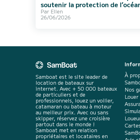
soutenir la protection de l’océa
Par
Ellen
26/06/2026
Infor
À pro
Samboat est le site leader de
Sambo
location de bateaux sur
internet. Avec + 50 000 bateaux
Nos g
de particuliers et de
Louer
professionnels, louez un voilier,
Assur
catamaran ou bateau à moteur
Simula
au meilleur prix. Avec ou sans
skipper, réservez une croisière
Loueu
partout dans le monde !
Carte
Samboat met en relation
SamBo
propriétaires et locataires en
Avis c