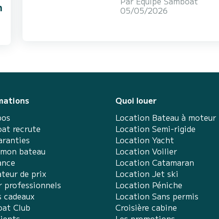
Par
Équipe Samboat
n
05/05/2026
mations
Quoi louer
pos
Location Bateau à moteur
at recrute
Location Semi-rigide
aranties
Location Yacht
 mon bateau
Location Voilier
ance
Location Catamaran
teur de prix
Location Jet ski
r professionnels
Location Péniche
s cadeaux
Location Sans permis
at Club
Croisière cabine
lients
Les promotions