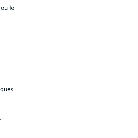
 ou le
iques
t