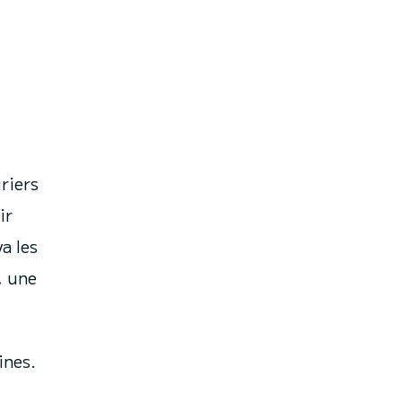
riers
ir
a les
, une
ines.