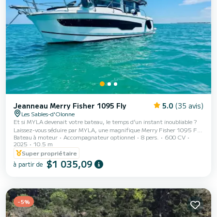
Jeanneau Merry Fisher 1095 Fly
5.0
(35 avis)
Les Sables-d'Olonne
Et si MYLA devenait votre bateau, le temps d’un instant inoubliable ?
Laissez-vous séduire par MYLA, une magnifique Merry Fisher 1095 Fly
Bateau à moteur
Accompagnateur optionnel
8 pers.
600 CV
de 2025, pour vivre une expérience unique en mer. Que ce soit pour une
2025
10.5 m
nuit insolite à quai, une journée de navigation le long de notre splendide
Super propriétaire
littoral, ou encore une croisière vers la Bretagne ou le bassin d’Arcachon,
$1 035,09
MYLA vous attend. Dotée de deux moteurs Yamaha de 300 cv pilotés
à partir de
avec précision grâce à son joystick, MYLA incarne la technologie
moderne...
-5%