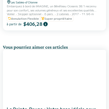
Les Sables-d'Olonne
Embarquez à bord de IMAGINE, un Bénéteau Oceanis 38.1 reconnu
pour son confort, ses volumes généreux et ses excellentes qualités
Voilier
Skipper optionnel
6 pers.
2 cabines
2017
11.96 m
marines. Laissez-vous porter par le vent le temps d’une escapade de
quelques jours vers l’île d’Yeu, Noirmoutier, la Bretagne ou les côtes
Annulation Flexible
Super propriétaire
espagnoles. Conçu pour la croisière, l’Oceanis 38.1 offre une navigation
$406,28
à partir de
agréable, sûre et accessible, tout en garantissant un confort
remarquable à bord. Véritable atout du bateau, son espace de vie séduit
immédiatement. Que ce soi...
Vous pourriez aimer ces articles