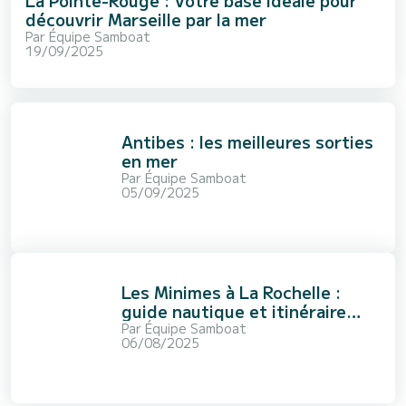
La Pointe-Rouge : Votre base idéale pour
découvrir Marseille par la mer
Par
Équipe Samboat
19/09/2025
Antibes : les meilleures sorties
en mer
Par
Équipe Samboat
05/09/2025
Les Minimes à La Rochelle :
guide nautique et itinéraire
d’une journée en mer
Par
Équipe Samboat
06/08/2025