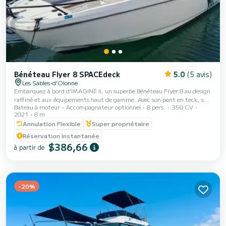
Bénéteau Flyer 8 SPACEdeck
5.0
(5 avis)
Les Sables-d'Olonne
Embarquez à bord d’IMAGINE II, un superbe Bénéteau Flyer 8 au design
raffiné et aux équipements haut de gamme. Avec son pont en teck, ses
Bateau à moteur
Accompagnateur optionnel
8 pers.
350 CV
espaces de vie généreux à l’avant et à l’arrière, son bolster confortable,
2021
8 m
sa kitchenette fonctionnelle et son carré accueillant, ce bateau est
Annulation Flexible
Super propriétaire
pensé pour conjuguer plaisir et confort. Propulsé par un puissant
moteur Mercury L6 de 350 cv, IMAGINE II vous garantit des
Réservation instantanée
navigations dynamiques en toute sécurité. Une fois à destination, le
$386,66
à partir de
guindeau électrique vous...
-20%