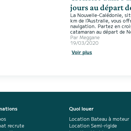
jours au départ 
La Nouvelle-Calédonie, sit
km de l’Australie, vous of
navigation. Partez en croi
catamaran au départ de No
lagons du monde, de camaï
Par
Meggane
foisonnante. Avec ses 24 
19/03/2020
fini de
Voir plus
mations
Quoi louer
pos
Location Bateau à moteur
at recrute
Location Semi-rigide