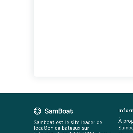
Infor
À pro
Samboat est le site leader de
Sambo
location de bateaux sur