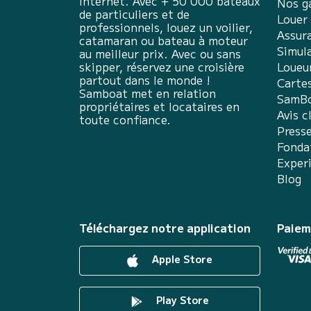
internet. Avec + 50 000 bateaux
Nos g
de particuliers et de
Louer
professionnels, louez un voilier,
Assur
catamaran ou bateau à moteur
Simula
au meilleur prix. Avec ou sans
skipper, réservez une croisière
Loueu
partout dans le monde !
Carte
Samboat met en relation
SamBo
propriétaires et locataires en
Avis c
toute confiance.
Press
Fonda
Exper
Blog
Téléchargez notre application
Paiem
Apple Store
Play Store