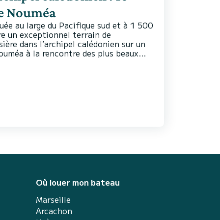
de Nouméa
uée au large du Pacifique sud et à 1 500
fre un exceptionnel terrain de
sière dans l’archipel calédonien sur un
uméa à la rencontre des plus beaux
eux de bleu et d’une végétation
000 km², la Nouvelle-Calédonie n’a pas
Où louer mon bateau
Marseille
Arcachon