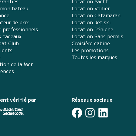
aranties
Location Yacht
 mon bateau
Location Voilier
ance
Location Catamaran
teur de prix
Location Jet ski
r professionnels
Location Péniche
s cadeaux
Location Sans permis
at Club
Croisière cabine
lients
Les promotions
e
Toutes les marques
tion de la Mer
iences
ent vérifié par
Réseaux sociaux