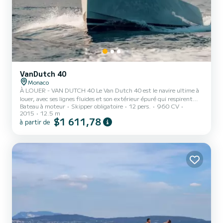
VanDutch 40
Monaco
À LOUER - VAN DUTCH 40 Le Van Dutch 40 est le navire ultime à
louer, avec ses lignes fluides et son extérieur épuré qui respirent
Bateau à moteur
Skipper obligatoire
12 pers.
960 CV
l'élégance et la grandeur. Le VanDutch 40 est le moyen le plus
2015
12.5 m
exclusif d'arriver à votre réservation de restaurant. Que ce soit
$1 611,78
à partir de
pour un déjeuner pittoresque à La Guerite, ou au Club 55 à Saint-
Tropez après avoir régalé vos yeux des vues magnifiques de la Côte
d'Azur, et avoir profité du trajet rapide mais fluide pour éviter les
embouteillages en chemin. Avec sa fin...