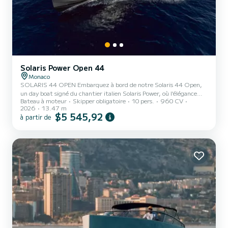
Solaris Power Open 44
Monaco
SOLARIS 44 OPEN Embarquez à bord de notre Solaris 44 Open,
un day boat signé du chantier italien Solaris Power, où l'élégance
Bateau à moteur
Skipper obligatoire
10 pers.
960 CV
méditerranéenne rencontre le confort d'un véritable yacht. Ses
2026
13.47 m
lignes sculptées et son immense espace de vie extérieur offrent le
$5 545,92
à partir de
cadre idéal pour une journée privée en mer sur la Côte d'Azur.
Laissez-vous séduire par les eaux turquoise des criques du Cap-
Ferrat, l'escapade enchantée des Îles de Lérins, ou l'effervescence
légendaire des mouillages de Saint-Tropez. À bord,...