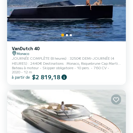
VanDutch 40
Monaco
JOURNÉE COMPLÈTE (8 heures) : 3250€ DEMI-JOURNÉE (4
HEURES) : 2440€ Destinations : Monaco, Roquebrune Cap Martin
Bateau à moteur
Skipper obligatoire
10 pers.
760 CV
Baies de Beaulieu et d'Eze St Jean Cap Ferrat Baie de Villefranche
2020
12 m
Prix incluant : skipper serviettes de bain boissons non alcoolisées
$2 819,18
à partir de