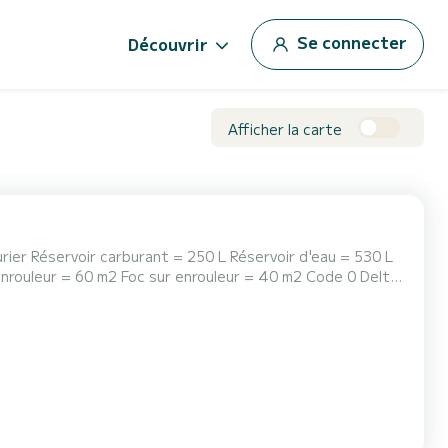
Se connecter
Découvrir
Afficher la carte
 = 530 L
lectrique TEMO 1000 CONFORT 3 cabines +
 électrique à eau douce Chauffe-eau 40L Bain de sole...