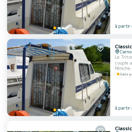
à partir
Classic
Carno
Le Trito
couple a
Péniche
transforme en couchage double. I
Sans p
à partir
Classic