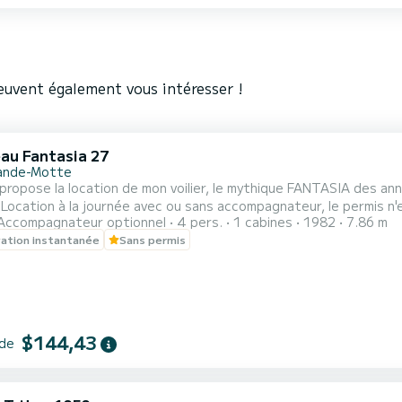
euvent également vous intéresser !
au Fantasia 27
ande-Motte
propose la location de mon voilier, le mythique FANTASIA des anné
 Location à la journée avec ou sans accompagnateur, le permis n'e
Accompagnateur optionnel
4 pers.
1 cabines
1982
7.86 m
de l’Espiguette, Palavas arrêt à Sète ou au cap d'Agde, ou bien plu
ation instantanée
Sans permis
 escapades à la journée ou pour plusieurs jours en cabotage. Pour
$144,43
 de