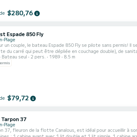
$280,76
 de
st Espade 850 Fly
n-Plage
ur un couple, le bateau Espade 850 Fly se pilote sans permis! Il 
e du carré qui peut être dépliée en couchage double), de sanitai
Bateau seul
2 pers.
1989
8.5 m
on double poste de pilotage! Pour les locations du lundi au vendredi (mini-semaine) OU week-end, le tarif sera
ermis
anuellement par nos équipes. → Conditions de location week-end 
$79,72
 de
c Tarpon 37
n-Plage
n 37, fleuron de la flotte Canalous, est idéal pour accueillir à
ines : 1 cabine avant avec 1 lit double et 1 lit simple, 1 cabine a