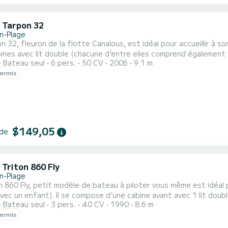
c Tarpon 32
n-Plage
n 32, fleuron de la flotte Canalous, est idéal pour accueillir à
ines avec lit double (chacune d'entre elles comprend également 1 
Bateau seul
6 pers.
50 CV
2006
9.1 m
u habitable est équipé d'un coin cuisine, de 2 sanitaires (douche
ermis
poste de pilotage, etc. Pour les locations du lundi au vendredi (
$149,05
 de
 Triton 860 Fly
n-Plage
n 860 Fly, petit modèle de bateau à piloter vous même est idéal p
vec un enfant). Il se compose d'une cabine avant avec 1 lit doubl
Bateau seul
3 pers.
40 CV
1990
8.6 m
l est équipé d'un coin cuisine, de sanitaires (1 douche, 1 lavabo et 1 WC). Les plus de ce modèle :
ermis