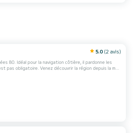
5.0
(2 avis)
es 80. Idéal pour la navigation côtière, il pardonne les
st pas obligatoire. Venez découvrir la région depuis la mer
s loin encore si vous partez plusieurs jours. Voilier idéal
 les locations à la semaine,...