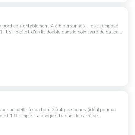
 son bord confortablement 4 à 6 personnes. Il est composé
lit simple) et d'un lit double dans le coin carré du bateau.
, lavabo et WC), d'un salon de pont extérieur, d'un double
mini-semaine) OU week-end, le tarif se...
our accueillir à son bord 2 à 4 personnes (idéal pour un
e et 1 lit simple. La banquette dans le carré se
sa petite taille et son double poste de pilotage : intérieur et extérieur. Pour les locations du lundi au vendre...