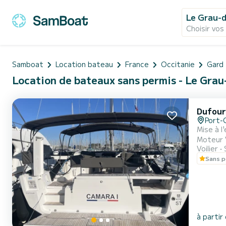
Le Grau-d
Choisir vos
Samboat
Location bateau
France
Occitanie
Gard
Location de bateaux sans permis - Le Grau
Dufour
Port-
Mise à l'eau 
Moteur Volvo Pen
Voilier
Voiles en
Sans p
Carré tr
à partir