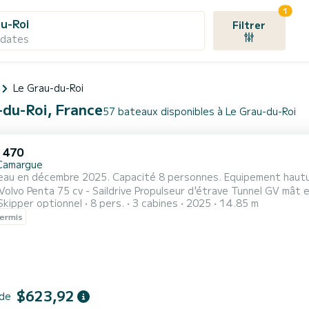
1
u-Roi
Filtrer
 dates
Le Grau-du-Roi
-du-Roi, France
57 bateaux disponibles à Le Grau-du-Roi
 470
Camargue
en décembre 2025. Capacité 8 personnes. Equipement hauturier Réservoir carburant = 250 L Réservoir d'eau
ta 75 cv - Saildrive Propulseur d'étrave Tunnel GV mât enrouleur = 60 m2 Foc sur enrouleur = 40 m2 Code 0 Delta
Skipper optionnel
8 pers.
3 cabines
2025
14.85 m
 XRP sur enrouleur = 98 m2 Annexe (106x57x20 cm) 4 personnes + moteur é
ermis
ansformable en couchette 2 salles de bains 2 WC dont un séparé
$623,92
 de