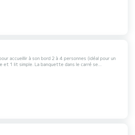
our accueillir à son bord 2 à 4 personnes (idéal pour un
e et 1 lit simple. La banquette dans le carré se
sa petite taille et son double poste de pilotage : intérieur et extérieur. Pour les locations du lundi au vendre...