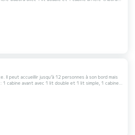
lit double. Ce bateau habitable est équipé d’un coin
ont extérieur, d’un double poste de pi...
. Il peut accueillir jusqu'à 12 personnes à son bord mais
ière tribord avec 2 lits simples superposés et 1 lit simple
tible en lit double. Il est équipé d'un coin cuisine, de sanitai...