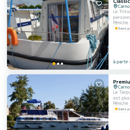
Classi
Carno
Le Trito
personne
Péniche
couchett
Sans p
à partir
Premiu
Carno
Le Tarpo
est plus confortable pou
Péniche
centrale
Sans p