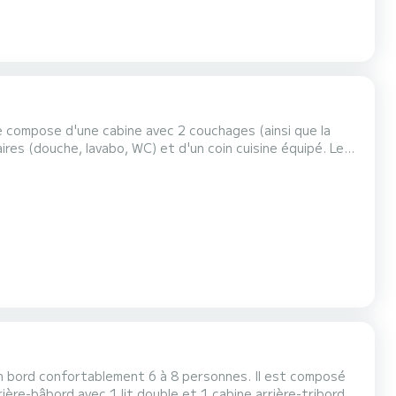
se compose d'une cabine avec 2 couchages (ainsi que la
res (douche, lavabo, WC) et d'un coin cuisine équipé. Le
: - Jour de départ : samedi matin (ou v...
 son bord confortablement 6 à 8 personnes. Il est composé
rrière-bâbord avec 1 lit double et 1 cabine arrière-tribord