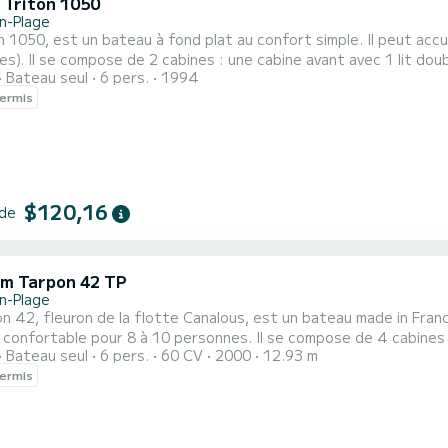
c Triton 1050
n-Plage
n 1050, est un bateau à fond plat au confort simple. Il peut accu
s). Il se compose de 2 cabines : une cabine avant avec 1 lit doubl
Bateau seul
6 pers.
1994
e simple dans la coursive du bateau et une banquette convertibl
ermis
$120,16
 de
m Tarpon 42 TP
n-Plage
n 42, fleuron de la flotte Canalous, est un bateau made in France
r 8 à 10 personnes. Il se compose de 4 cabines : 1 cabine avant avec 1 lit double et 1 lit simple, 1 cabine
Bateau seul
6 pers.
60 CV
2000
12.93 m
 avec 1 lit double, 1 cabine arrière bâbord double et 1 cabine arr
ermis
et une banquette dans le carré couver