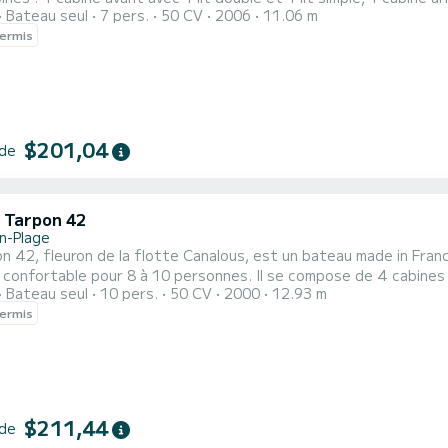
Bateau seul
7 pers.
50 CV
2006
11.06 m
its simples superposés. Le carré se transforme également en un 
ermis
 de sanitaires dont 2 douches, 3 lavabos et 2 WC, d’un salon de p
$201,04
 de
c Tarpon 42
n-Plage
n 42, fleuron de la flotte Canalous, est un bateau made in France
r 8 à 10 personnes. Il se compose de 4 cabines : 1 cabine avant avec 1 lit double et 1 lit simple, 1 cabine
Bateau seul
10 pers.
50 CV
2000
12.93 m
 avec 1 lit double, 1 cabine arrière bâbord double et 1 cabine arr
ermis
et une banquette dans le carré couver
$211,44
 de