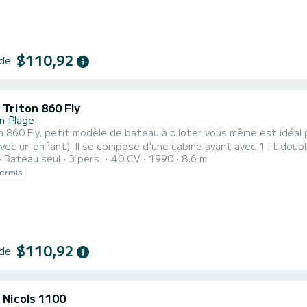
$110,92
 de
 Triton 860 Fly
n-Plage
n 860 Fly, petit modèle de bateau à piloter vous même est idéal p
vec un enfant). Il se compose d'une cabine avant avec 1 lit doubl
Bateau seul
3 pers.
40 CV
1990
8.6 m
l est équipé d'un coin cuisine, de sanitaires (1 douche, 1 lavabo et 1 WC). Les plus de ce modèle :
ermis
$110,92
 de
 Nicols 1100