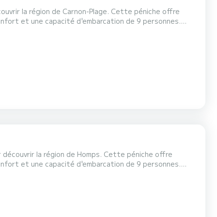
ouvrir la région de Carnon-Plage. Cette péniche offre
nfort et une capacité d'embarcation de 9 personnes.
 passer des vacances extraordinaires sur l'eau dans les
emande devis, vous serez accompagné par un expert
 découvrir la région de Homps. Cette péniche offre
nfort et une capacité d'embarcation de 9 personnes.
ur passer des vacances extraordinaires sur l'eau dans les
er sur le bouton « obtenir un devis », un expert SamBoa...