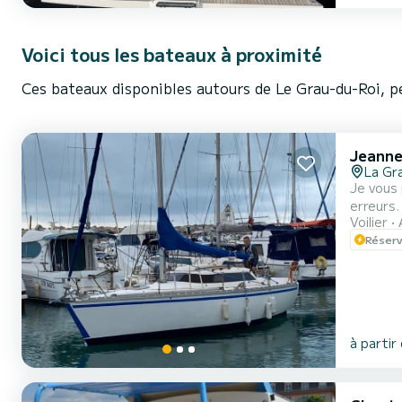
Voici tous les bateaux à proximité
Ces bateaux disponibles autours de Le Grau-du-Roi, p
Jeanne
La Gr
Je vous 
erreurs.
Voilier
: plage 
Réserv
pour des
à partir