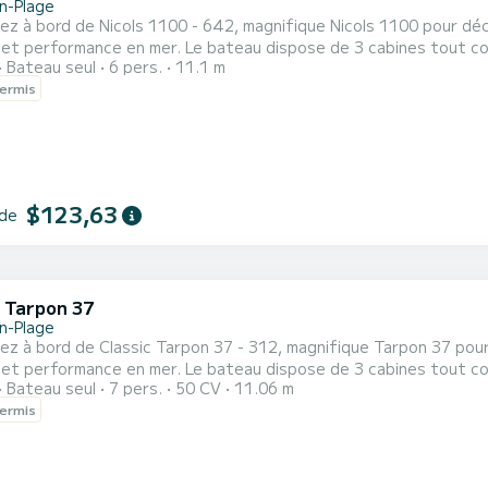
n-Plage
z à bord de Nicols 1100 - 642, magnifique Nicols 1100 pour déc
 et performance en mer. Le bateau dispose de 3 cabines tout co
Bateau seul
6 pers.
11.1 m
 longueur totale de 11.1 mètres, il sera votre meilleur allié pour
ermis
s de Carnon-Plage N'hésitez pas à nous contacter pour toute d
...
$123,63
 de
c Tarpon 37
n-Plage
z à bord de Classic Tarpon 37 - 312, magnifique Tarpon 37 pour
 et performance en mer. Le bateau dispose de 3 cabines tout co
Bateau seul
7 pers.
50 CV
11.06 m
 longueur totale de 11.06 mètres, il sera votre meilleur allié po
ermis
 de Homps Pour toute demande d'information ou réservation, cliqu