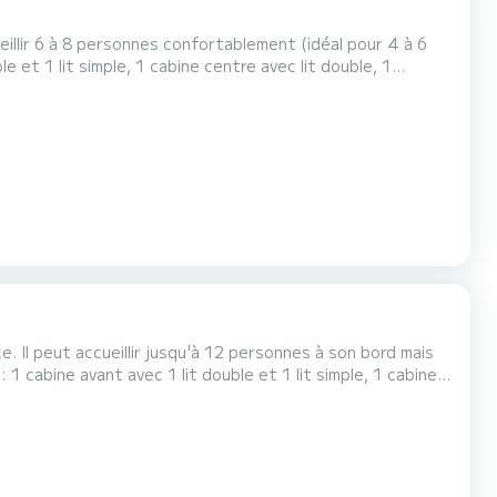
eillir 6 à 8 personnes confortablement (idéal pour 4 à 6
e et 1 lit simple, 1 cabine centre avec lit double, 1
e en couchage double dans le carré. Il est équipé d'un
coin cuisine équipé, d'une douche, un lavabo et 1 WC. Vous trouverez un poste de pilotage en intérieur. Pour les lo...
. Il peut accueillir jusqu'à 12 personnes à son bord mais
ière tribord avec 2 lits simples superposés et 1 lit simple
tible en lit double. Il est équipé d'un coin cuisine, de sanitai...