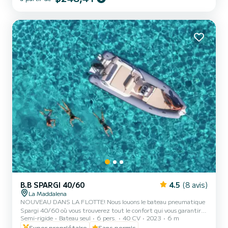
antidérapants. Avant le départ, un briefing sera organisé pour vous
fournir toutes les instructions nécessaires pour piloter le bateau et
naviguer dans l'archipel de la meilleu...
B.B SPARGI 40/60
4.5
(8 avis)
La Maddalena
NOUVEAU DANS LA FLOTTE! Nous louons le bateau pneumatique
Spargi 40/60 où vous trouverez tout le confort qui vous garantira
Semi-rigide
Bateau seul
6 pers.
40 CV
2023
6 m
une journée de détente et de sécurité complètes. Le véhicule est
équipé de: - Auvent pour vous protéger du soleil- Douche avec eau
Super propriétaire
Sans permis