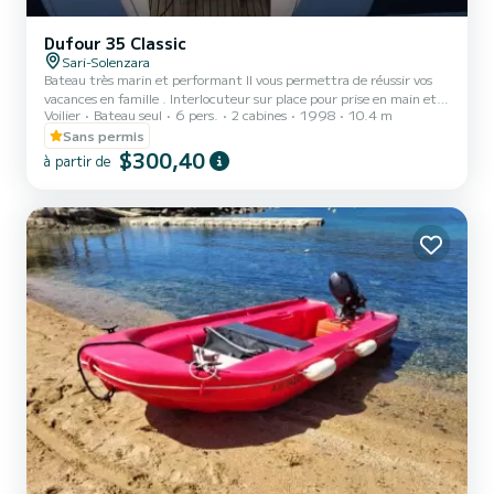
Dufour 35 Classic
Sari-Solenzara
Bateau très marin et performant Il vous permettra de réussir vos
vacances en famille . Interlocuteur sur place pour prise en main et
Voilier
Bateau seul
6 pers.
2 cabines
1998
10.4 m
conseils de navigation . Équipages familiaux souhaités . Le bateau
est régulièrement entretenu et amélioré il est opérationnel à 100
Sans permis
% . N'hésitez pas à me parler de votre projet je pourrais vous
$300,40
à partir de
donner des informations sur les endroits sympas, les sites abrités en
cas de coup de vent et des infos sur le bateau . - Forfait ménage
160 € à régler sur place le jo...