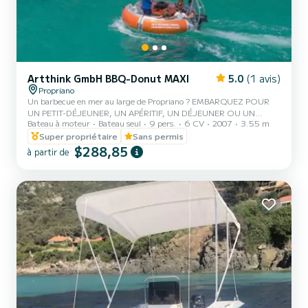
Artthink GmbH BBQ-Donut MAXI
5.0
(1 avis)
Propriano
Un barbecue en mer au large de Propriano ? EMBARQUEZ POUR
UN PETIT-DÉJEUNER, UN APÉRITIF, UN DÉJEUNER OU UN
Bateau à moteur
Bateau seul
9 pers.
6 CV
2007
3.55 m
DÎNER EN MER À PROPRIANO ! Au départ du port de Propriano,
nous vous proposons des prestations variées telles que des petits-
Super propriétaire
Sans permis
déjeuners, des déjeuners, des dîners et des apéritifs dans des
$288,85
à partir de
criques sauvages du Valinco. À bord d’un bateau spécialement
conçu pour partager des moments entre amis ou en famille autour
d’un repas ou d’un apéritif, profitez de la beauté naturelle de la
Corse tout e...