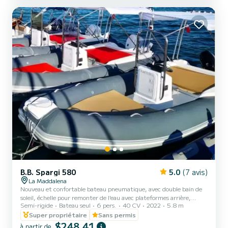
B.B. Spargi 580
5.0
(7 avis)
La Maddalena
Nouveau et confortable bateau pneumatique, avec double bain de
soleil, échelle pour remonter de l'eau avec plateformes arrière,
Semi-rigide
Bateau seul
6 pers.
40 CV
2022
5.8 m
prises USB pour recharger téléphone, taud, douche avec eau douce,
grande autonomie avec réservoir de carburant de 100 litres. Coque
Super propriétaire
Sans permis
haute performance, douce sur les vagues, flotteurs et coussins
$248,41
à partir de