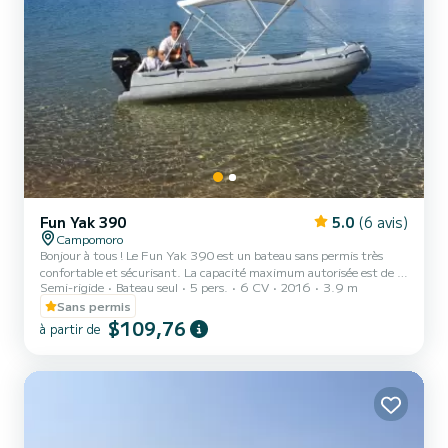
Fun Yak 390
5.0
(6 avis)
Campomoro
Bonjour à tous ! Le Fun Yak 390 est un bateau sans permis très
confortable et sécurisant. La capacité maximum autorisée est de 6
Semi-rigide
Bateau seul
5 pers.
6 CV
2016
3.9 m
personnes mais pour plus de confort je le recommande pour 5
personnes maximum. Il est loué avec tout l'armement de sécurité
Sans permis
nécessaire pour une navigation côtière. Il est équipé d'un taud de
$109,76
à partir de
soleil, de coffres de rangement, de portes cannes et d'un moteur de
6 chevaux quatre temps (puissance maximale sans permis). Un
pack pêche est également possible sur demande (c...