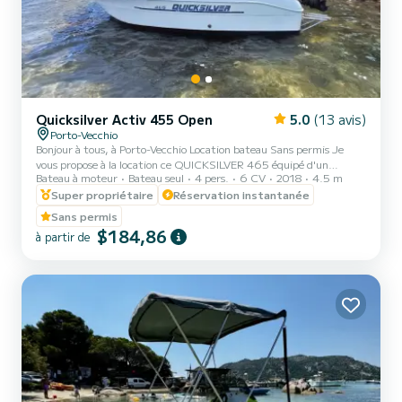
Quicksilver Activ 455 Open
5.0
(13 avis)
Porto-Vecchio
Bonjour à tous, à Porto-Vecchio Location bateau Sans permis Je
vous propose à la location ce QUICKSILVER 465 équipé d'un
Bateau à moteur
Bateau seul
4 pers.
6 CV
2018
4.5 m
moteur 6cv (sans permis) au départ Porto-Vecchio Bien équipé
:taud de soleil, musique , échelle de bain....
Super propriétaire
Réservation instantanée
Sans permis
$184,86
à partir de