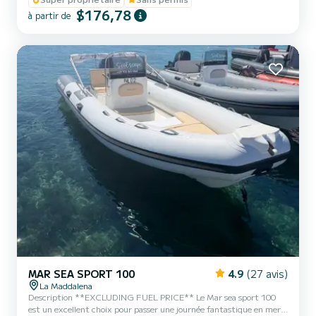
douce - Tous les équipements de sécurité Le moteur est équipé d'un
$176,78
à partir de
moteur hors-bord Suzuky 40/60cv, idéal pour ceux qui n'ont pas
de permis de bateau. Le coût du carburant est exclu du prix de
location. Vivez une journée de détente et de plais...
MAR SEA SPORT 100
4.9
(27 avis)
La Maddalena
Description **EXCLUDING FUEL PRICE** Le Mar sea sport 100
est un excellent choix pour passer une journée fantastique en mer.