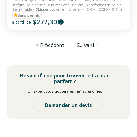
intégré, bain de soleil à l'avant et à l'arrière, plateformes de bain à
Semi-rigide
Skipper optionnel
6 pers.
40 CV
2026
5.7 m
l'arrière avec échelle de remontée, équipé également d'une douche
Sans permis
$277,30
à partir de
‹
Précédent
Suivant
›
Besoin d'aide pour trouver le bateau
parfait ?
Un expert vous trouvera les meilleures offres
Demander un devis