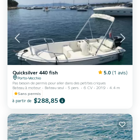
Quicksilver 440 fish
5.0
(1 avis)
Porto-Vecchio
Pas besoin de permis pour aller dans des petites criques
Bateau à moteur
Bateau seul
5 pers.
6 CV
2019
4.4 m
Sans permis
$288,85
à partir de