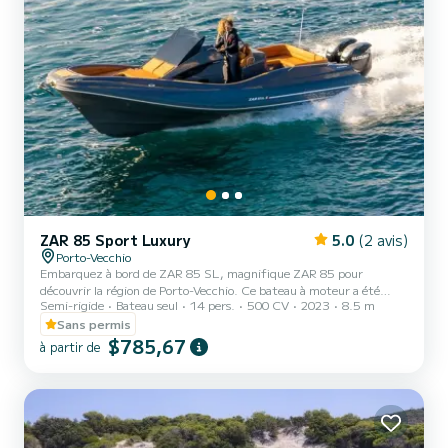
ZAR 85 Sport Luxury
5.0
(2 avis)
Porto-Vecchio
Embarquez à bord de ZAR 85 SL, magnifique ZAR 85 pour
découvrir la région de Porto-Vecchio. Ce bateau à moteur a été
Semi-rigide
Bateau seul
14 pers.
500 CV
2023
8.5 m
construit en 2023 pour assurer confort et performance en mer.
Vous êtes assuré de passer une journée ou une semaine d'exception
Sans permis
sur ce bateau d'une longueur de 9 mètres. Sa capacité
$785,67
à partir de
d'embarcation est de 14 personnes. Vous pouvez nous envoyer votre
demande de réservation sur SamBoat !