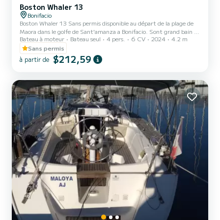
Boston Whaler 13
Bonifacio
Boston Whaler 13 Sans permis disponible au départ de la plage de
Maora dans le golfe de Sant'amanza a Bonifacio. Sont grand bain de
Bateau à moteur
Bateau seul
4 pers.
6 CV
2024
4.2 m
soleil, son faible tirant d'eau et sa stabilité vous accompagneront a
la découverte des petites criques cachées de l'extrême sud de la
Sans permis
Corse. Une glacière est fournie au moment du départ, le bateau est
$212,59
à partir de
équipé d'un taud de soleil.