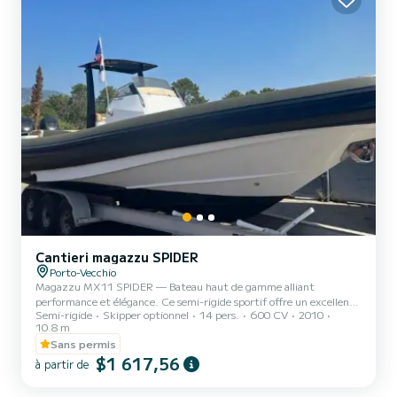
Cantieri magazzu SPIDER
Porto-Vecchio
Magazzu MX11 SPIDER — Bateau haut de gamme alliant
performance et élégance. Ce semi-rigide sportif offre un excellent
Semi-rigide
Skipper optionnel
14 pers.
600 CV
2010
passage en mer, une grande stabilité et un confort premium. Idéal
10.8 m
pour des sorties à la journée ou des escapades plus longues, il dispose
Sans permis
d’un espace de vie convivial, de bains de soleil spacieux et
$1 617,56
d’équipements de qualité. Parfait pour profiter pleinement de la
à partir de
mer en toute sécurité et avec style.