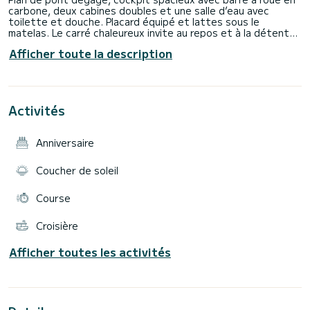
carbone, deux cabines doubles et une salle d’eau avec
toilette et douche. Placard équipé et lattes sous le
matelas. Le carré chaleureux invite au repos et à la détente ;
très lumineux, l’espace s’organise autour de grands espaces
Afficher toute la description
de rangement et la table à carte étudiée pour une
préparation de vos programmes de navigation.
Grand-voile, génois et 2 spis à disposition (1 symétrique et
1 asymétrique) ainsi qu’une annexe avec moteur 3,5CV.
C'est un Dufour 34E Performance très équipé qui apporte
Activités
ses avantages tant en régate qu'en en plaisance en famille
comme avec des amis.
Réduction sur semaine supplémentaires.
Anniversaire
Possibilité de louer le bateau avec supplément
accompagnement.
Possibilité d’aller simple sur demande.
Coucher de soleil
Table en teck sur mesure à placer dans le cockpit quand
Course
Croisière
Afficher toutes les activités