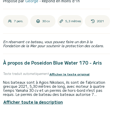
Proposé par
George
- Répond en moins d'1h
7 pers.
30 cv
5,3 mètres
2021
En réservant ce bateau, vous pouvez faire un don à la
Fondation de la Mer pour soutenir la protection des océans.
À propos de Poseidon Blue Water 170 - Aris
Texte traduit automatiquement
Afficher le texte original
Nos bateaux sont à Agios Nikolaos, ils sont de fabrication
grecque 2021, 5,30 mètres de long, avec moteur à quatre
temps Yamaha 30 cv et un permis de hors-bord n'est pas
requis. Le permis de bateau des bateaux autorise 7
personnes à bord. Ce sont les meilleurs bateaux de cette
Afficher toute la description
catégorie. Ils sont hautement sécurisés et navigables dans
toutes les conditions météorologiques.
INCLUS : Équipement de plongée en apnée pour tous les