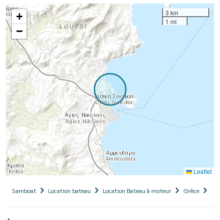
3 km
+
1 mi
−
Leaflet
Samboat
Location bateau
Location Bateau à moteur
Grèce
Cr