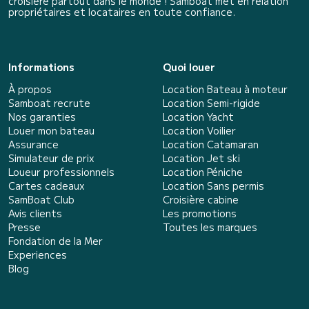
croisière partout dans le monde ! Samboat met en relation
propriétaires et locataires en toute confiance.
Informations
Quoi louer
À propos
Location Bateau à moteur
Samboat recrute
Location Semi-rigide
Nos garanties
Location Yacht
Louer mon bateau
Location Voilier
Assurance
Location Catamaran
Simulateur de prix
Location Jet ski
Loueur professionnels
Location Péniche
Cartes cadeaux
Location Sans permis
SamBoat Club
Croisière cabine
Avis clients
Les promotions
Presse
Toutes les marques
Fondation de la Mer
Experiences
Blog