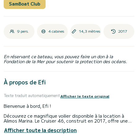
SamBoat Club
9 pers.
4 cabines
14,3 mètres
2017
En réservant ce bateau, vous pouvez faire un don à la
Fondation de la Mer pour soutenir la protection des océans.
À propos de Efi
Texte traduit automatiquement
Afficher le texte original
Bienvenue à bord, Efi !
Découvrez ce magnifique voilier disponible à la location à
Alimos Marina. Le Cruiser 46, construit en 2017, offre une
expérience inégalée pour des vacances en famille ou entre
Afficher toute la description
amis.
Vous allez vivre une croisière exceptionnelle sur ce voilier de