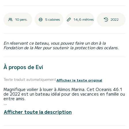
10 pers.
5 cabines
14,6 mètres
2022
En réservant ce bateau, vous pouvez faire un don à la
Fondation de la Mer pour soutenir la protection des océans.
À propos de Evi
Texte traduit automatiquement
Afficher le texte original
Magnifique voilier à louer à Alimos Marina. Cet Oceanis 46.1
de 2022 est un bateau idéal pour des vacances en famille ou
entre amis.
Le voilier mesure 15 mètres de long et développe 80
Afficher toute la description
chevaux. Les 5 cabines peuvent accueillir 10 passagers en
croisière.
Cet Oceanis 46.1 est équipé de 3 salles d'eau avec douche.