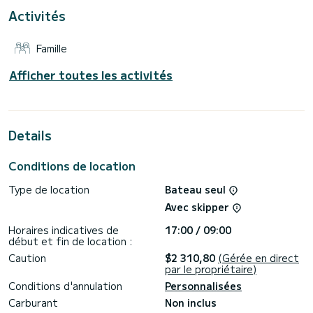
Activités
Ce bateau est équipé d'une grand-voile sur enrouleur et
d'un génois sur enrouleur. Il dispose des équipements
suivants : Pilote automatique, Moteur hors-bord, Propulseur
Famille
d'étrave, Haut-parleurs, Douche de pont, Plateforme de
bain.
Afficher toutes les activités
Nous vous invitons à demander un devis directement via la
plateforme, nous vous répondrons avec nos meilleures
Details
Conditions de location
Type de location
Bateau seul
Avec skipper
Horaires indicatives de
17:00 / 09:00
début et fin de location :
Caution
$2 310,80
(Gérée en direct
par le propriétaire)
Conditions d'annulation
Personnalisées
Carburant
Non inclus