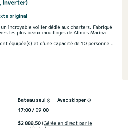
 Inverter)
exte original
 un incroyable voilier dédié aux charters. Fabriqué
ers les plus beaux mouillages de Alimos Marina.
ent équipée(s) et d'une capacité de 10 personnes.
sera votre meilleur allié pour passer des vacances
s de Alimos Marina
 Inverter) dispose de 2 toilettes avec douche
enrouleur et d'un génois sur enrouleur. Il dispose
tique, Moteur hors-bord, Prise USB, Plateforme de
u les conditions de location, vous pouvez envoyer
Bateau seul
Avec skipper
 conseiller SamBoat répondra à vos questions et
17:00 / 09:00
$2 888,50
(Gérée en direct par le