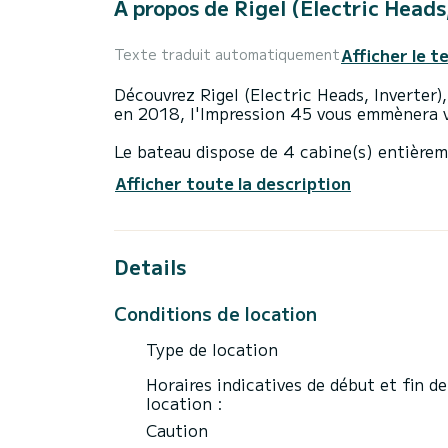
À propos de Rigel (Electric Heads,
Afficher le t
Texte traduit automatiquement
Découvrez Rigel (Electric Heads, Inverter),
en 2018, l'Impression 45 vous emmènera v
Le bateau dispose de 4 cabine(s) entièrem
D'une longueur hors tout de 14 mètres, il 
Afficher toute la description
exceptionnelles sur l'eau dans les environ
Pour votre confort, Rigel (Electric Heads,
Details
Ce bateau est équipé d'une grand-voile sur 
des équipements suivants : Pilote automa
bain.
Conditions de location
Si vous avez des questions sur le bateau o
Type de location
un message via la plateforme Samboat. Un
Horaires indicatives de début et fin de
location :
Caution