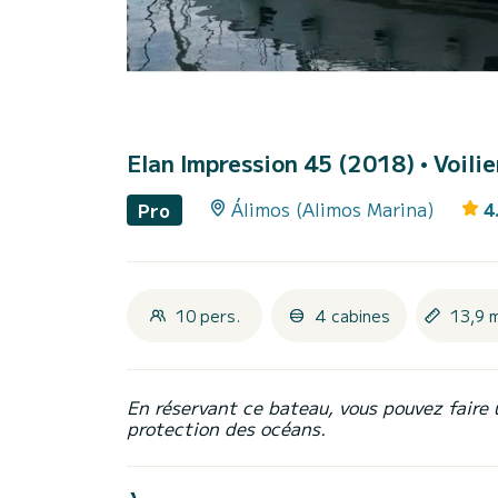
Elan Impression 45 (2018)
• Voili
Álimos (Alimos Marina)
4
Pro
10 pers.
4 cabines
13,9 
En réservant ce bateau, vous pouvez faire 
protection des océans.