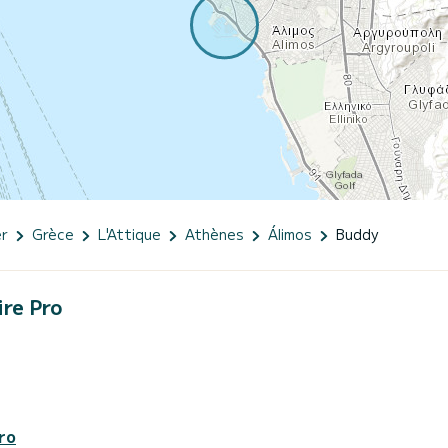
er
Grèce
L'Attique
Athènes
Álimos
Buddy
ire Pro
ro