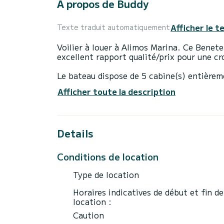
À propos de Buddy
Afficher le t
Texte traduit automatiquement
Voilier à louer à Alimos Marina. Ce Benet
excellent rapport qualité/prix pour une cr
Le bateau dispose de 5 cabine(s) entièrem
D'une longueur hors tout de 15 mètres, il 
Afficher toute la description
exceptionnelles sur l'eau dans les environ
Pour votre confort, Buddy - Electric Head
Details
Ce bateau est équipé d'une Grand-voile sur
des équipements suivants : Pilote automa
solaire.
Conditions de location
N'hésitez pas à nous contacter pour un d
Type de location
Horaires indicatives de début et fin de
location :
Caution