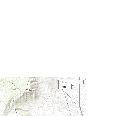
3 km
1 mi