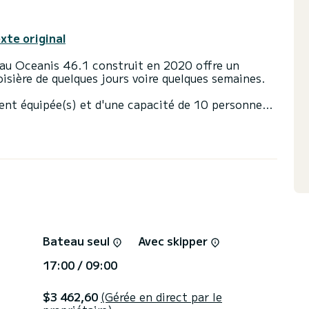
exte original
eau Oceanis 46.1 construit en 2020 offre un
oisière de quelques jours voire quelques semaines.
ent équipée(s) et d'une capacité de 10 personnes.
sera votre meilleur allié pour passer des vacances
s de Alimos Marina
s dispose de 3 toilettes avec douche
 enrouleur et d'un Génois sur enrouleur. Il dispose
tique, Moteur hors-bord, Prise USB, Panneau
evis, vous serez accompagné par un expert
Bateau seul
Avec skipper
17:00 / 09:00
$3 462,60
(Gérée en direct par le