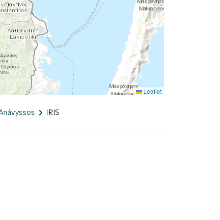
Leaflet
Anávyssos
IRIS