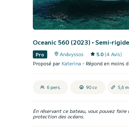
Oceanic 560 (2023)
• Semi-rigide
Anávyssos
5.0
(4 Avis)
Pro
Proposé par
Katerina
- Répond en moins d
6 pers.
90 cv
5,6 m
En réservant ce bateau, vous pouvez faire 
protection des océans.