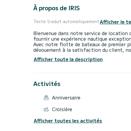
À propos de IRIS
Afficher le t
Texte traduit automatiquement
Bienvenue dans notre service de location 
fournir une expérience nautique exceptionn
Avec notre flotte de bateaux de premier p
dévouement à la satisfaction du client, 
agréable sur l'eau. Que vous souhaitiez exp
Afficher toute la description
pittoresques, ou des eaux marines étonnan
parfait pour chaque occasion. Nos bateau
toutes les commodités dont vous avez beso
pratique. Dans notre entreprise, la sécuri
Activités
également des briefings de sécurité compl
sécurité nécessaire est à bord. Réserver u
plateforme en ligne conviviale vous permet
Anniversaire
bateau de votre choix et de personnalise
Croisière
Afficher toutes les activités