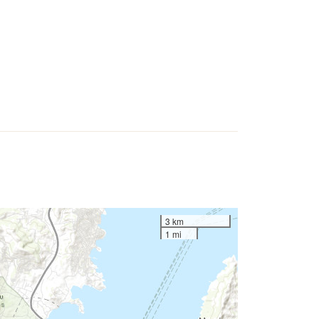
3 km
1 mi