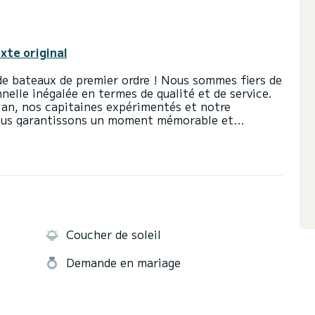
exte original
de bateaux de premier ordre ! Nous sommes fiers de
elle inégalée en termes de qualité et de service.
lan, nos capitaines expérimentés et notre
nous garantissons un moment mémorable et
lorer des croisières paisibles le long de côtes
tes ou embarquer, notre entreprise a le bateau
x sont méticuleusement entretenus et équipés de
in pour rendre votre sortie confortable et
té est notre priorité absolue. Nous fournissons
ets et nous assurons que tout l'équipement de
n bateau avec nous est rapide et facile. La
 de parcourir notre flotte, de sélectionner le
Coucher de soleil
r votre voyage selon vos préférences. Nous sommes
Demande en mariage