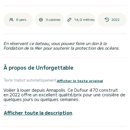
6 pers.
3 cabines
14,9 mètres
2022
En réservant ce bateau, vous pouvez faire un don à la
Fondation de la Mer pour soutenir la protection des océans.
À propos de Unforgettable
Texte traduit automatiquement
Afficher le texte original
Voilier à louer depuis Annapolis. Ce Dufour 470 construit
en 2022 offre un excellent qualité/prix pour une croisière de
quelques jours ou quelques semaines.
Le voilier fait 15 mètres de longueur pour une puissance de
Afficher toute la description
60 chevaux. Les 3 cabines permettent d'accueillir 6
personnes en navigation croisière.
Pour votre confort, Unforgettable possède 2 toilettes avec