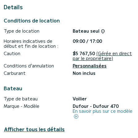
douche
Details
Il possède notamment les équipements suivants : Pilote
automatique, Propulseur d'étrave, TV, Haut-parleurs
Conditions de location
extérieurs, Prise USB, Plancha, Plateforme de bain .
Type de location
Bateau seul
Nous vous invitions à faire une demande de devis
directement via la plateforme, nous reviendrons vers vous
Horaires indicatives de
09:00 / 17:00
début et fin de location :
Caution
$5 767,50
(Gérée en direct
par le propriétaire)
Conditions d'annulation
Personnalisées
Carburant
Non inclus
Bateau
Type de bateau
Voilier
Marque - Modèle
Dufour - Dufour 470
En savoir plus sur ce modèle
Afficher tous les détails