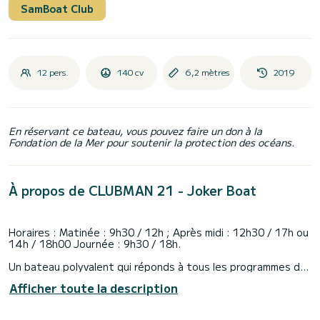
SamBoat Club
12 pers.
140 cv
6,2 mètres
2019
En réservant ce bateau, vous pouvez faire un don à la
Fondation de la Mer pour soutenir la protection des océans.
À propos de CLUBMAN 21 - Joker Boat
Horaires : Matinée : 9h30 / 12h ; Après midi : 12h30 / 17h ou
14h / 18h00 Journée : 9h30 / 18h.
Un bateau polyvalent qui réponds à tous les programmes de
navigation : spacieux, grand coffre pour vos affaires, grand
Afficher toute la description
bain de soleil avant et équipé d'un moteur souple et sobre!
Cette unité est parfaite jusqu'à 8/9 personnes.